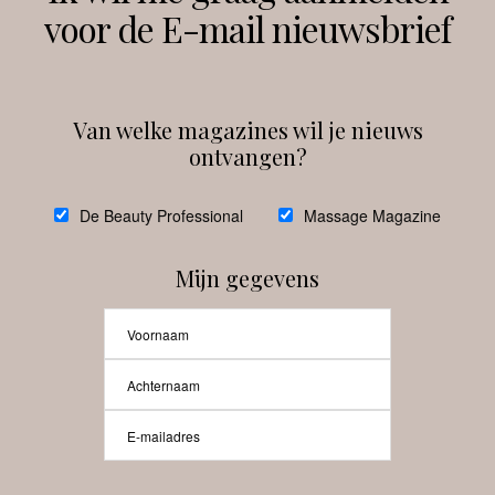
voor de E-mail nieuwsbrief
Instagram
Facebook
Van welke magazines wil je nieuws
ontvangen?
@
debeautyprofessional
De Beauty Professional
Massage Magazine
Mijn gegevens
Laat meer posts zien
Beauty-Pro.nl