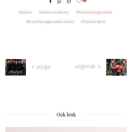
anbos
anbos academy
Brancheorganisatie
Brancheorganisatie anbos
Samen sterk
volgende
vorige
Ook leuk