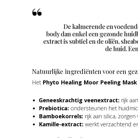
De kalmerende en voedende
body dan enkel een gezonde huidb
extract is subtiel en de oliën, she
de huid. Een
Natuurlijke ingrediënten voor een ge
Het
Phyto Healing Moor Peeling Mask
Geneeskrachtig veenextract:
rijk aa
Prebiotica:
ondersteunen het huidmicr
Bamboekorrels:
rijk aan silica, zorge
Kamille-extract:
werkt verzachtend e