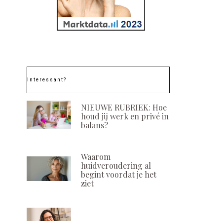
Interessant?
NIEUWE RUBRIEK: Hoe
houd jij werk en privé in
balans?
Waarom
huidveroudering al
begint voordat je het
ziet