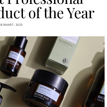
uct of the Year
POSTED
18 MAART, 2025
ON