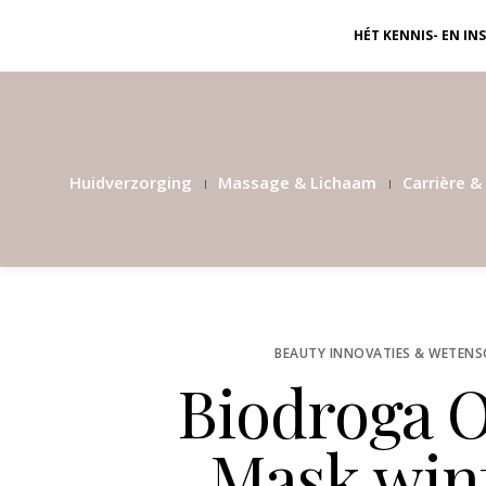
HÉT KENNIS- EN I
Huidverzorging
Massage & Lichaam
Carrière & 
BEAUTY INNOVATIES & WETENS
Biodroga O
Mask wint