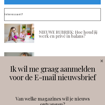
Interessant?
NIEUWE RUBRIEK: Hoe houd jij
werk en privé in balans?
×
Waarom huidveroudering al
begint voordat je het ziet
Ik wil me graag aanmelden
voor de E-mail nieuwsbrief
Social media-moe? Tijd voor
Van welke magazines wil je nieuws
een andere go-to
ontvangen?