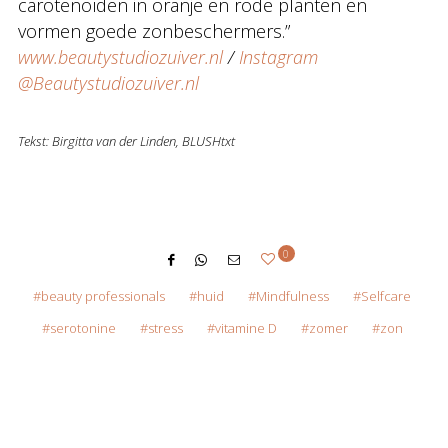
carotenoïden in oranje en rode planten en
vormen goede zonbeschermers.”
www.beautystudiozuiver.nl
/
Instagram
@Beautystudiozuiver.nl
Tekst: Birgitta van der Linden, BLUSHtxt
0
beauty professionals
huid
Mindfulness
Selfcare
serotonine
stress
vitamine D
zomer
zon