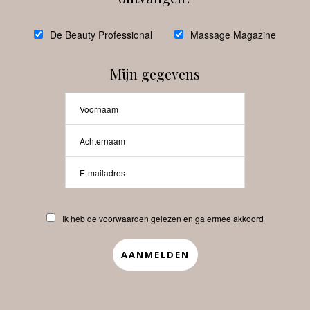
De Beauty Professional
Massage Magazine
Mijn gegevens
Multifunctionele skincare wint
terrein
Volg ons
Instagram
Facebook
Ik heb de voorwaarden gelezen en ga ermee akkoord
@
debeautyprofessional