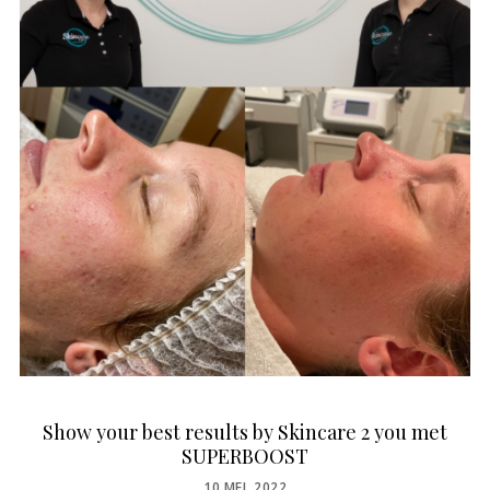
Show your best results by Skincare 2 you met
SUPERBOOST
POSTED
10 MEI, 2022