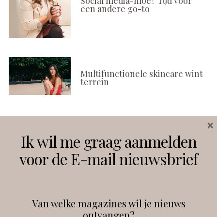
Social media-moe? Tijd voor
een andere go-to
Multifunctionele skincare wint
terrein
×
Volg ons
Ik wil me graag aanmelden
voor de E-mail nieuwsbrief
Instagram
Facebook
Van welke magazines wil je nieuws
ontvangen?