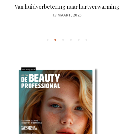
Van huidverbetering naar hartverwarming
POSTED
13 MAART, 2025
ON