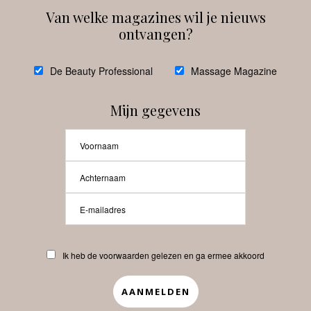
Van welke magazines wil je nieuws
ontvangen?
@
debeautyprofessional
De Beauty Professional
Massage Magazine
Mijn gegevens
Laat meer posts zien
Beauty-Pro.nl
Ik heb de voorwaarden gelezen en ga ermee akkoord
Vacatures
Abonneren
Contact
Privacyverklaring
APP