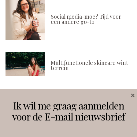
Social media-moe? Tijd voor
een andere go-to
Multifunctionele skincare wint
terrein
×
Volg ons
Ik wil me graag aanmelden
voor de E-mail nieuwsbrief
Instagram
Facebook