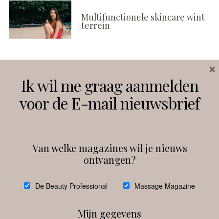
Multifunctionele skincare wint
terrein
×
Volg ons
Ik wil me graag aanmelden
voor de E-mail nieuwsbrief
Instagram
Facebook
Van welke magazines wil je nieuws
ontvangen?
@
debeautyprofessional
De Beauty Professional
Massage Magazine
Mijn gegevens