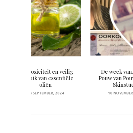
 veilig
De week van… Jessie
De
ntiële
Pouw van Pouw Nail &
intr
Skinstudio
POSTED
P
024
10 NOVEMBER, 2020
5
ON
O