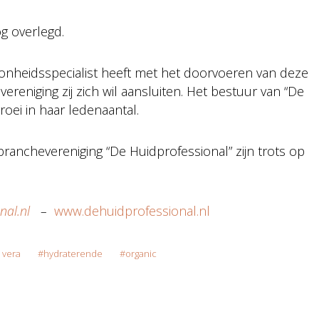
g overlegd.
onheidsspecialist heeft met het doorvoeren van deze
reniging zij zich wil aansluiten. Het bestuur van “De
roei in haar ledenaantal.
branchevereniging “De Huidprofessional” zijn trots op
nal.nl
–
www.dehuidprofessional.nl
 vera
hydraterende
organic