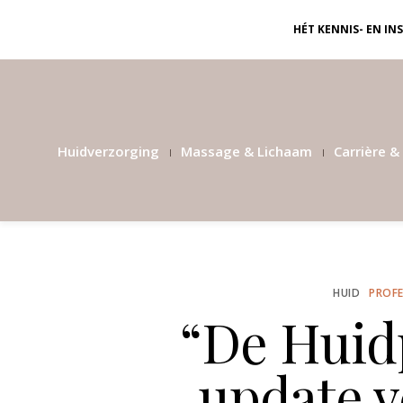
HÉT KENNIS- EN I
Huidverzorging
Massage & Lichaam
Carrière & 
HUID
PROFE
“De Huidp
update 