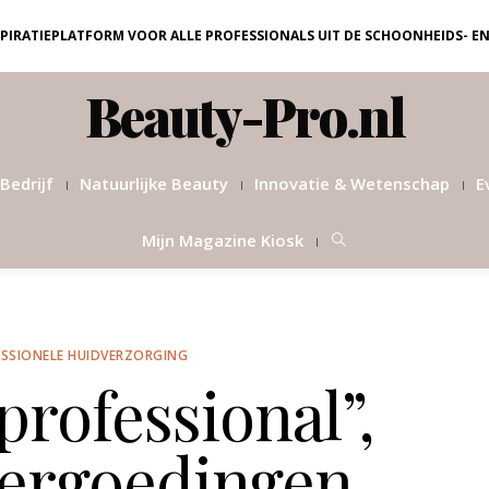
NSPIRATIEPLATFORM VOOR ALLE PROFESSIONALS UIT DE SCHOONHEIDS- E
Beauty-Pro.nl
Bedrijf
Natuurlijke Beauty
Innovatie & Wetenschap
E
Mijn Magazine Kiosk
SSIONELE HUIDVERZORGING
rofessional”,
vergoedingen