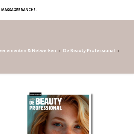
N MASSAGEBRANCHE.
venementen & Netwerken
De Beauty Professional