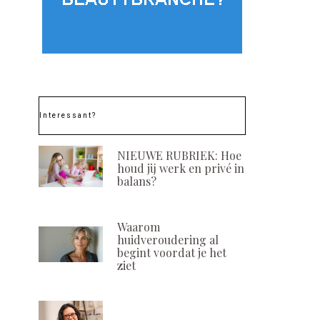
Interessant?
NIEUWE RUBRIEK: Hoe
houd jij werk en privé in
Sothys Organics®
Voeding als on
balans?
ontvangt award op
van de
Nouvelles Esthétiques
acnebehandel
Congress
wetenschapp
Waarom
onderbou
huidveroudering al
POSTED
4 JULI, 2022
ON
begint voordat je het
POSTED
13 SEPTEMBER, 
ziet
ON