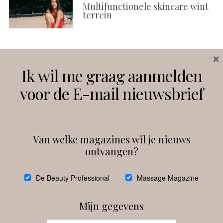
Multifunctionele skincare wint
terrein
×
Volg ons
Ik wil me graag aanmelden
voor de E-mail nieuwsbrief
Instagram
Facebook
Van welke magazines wil je nieuws
ontvangen?
@
debeautyprofessional
De Beauty Professional
Massage Magazine
Mijn gegevens