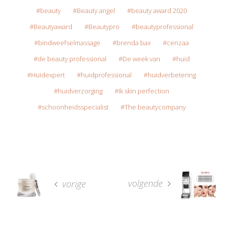
beauty
Beauty angel
beauty award 2020
Beautyaward
Beautypro
beautyprofessional
bindweefselmassage
brenda bax
cenzaa
de beauty professional
De week van
huid
Huidexpert
huidprofessional
huidverbetering
huidverzorging
Ik skin perfection
schoonheidsspecialist
The beautycompany
volgende
vorige