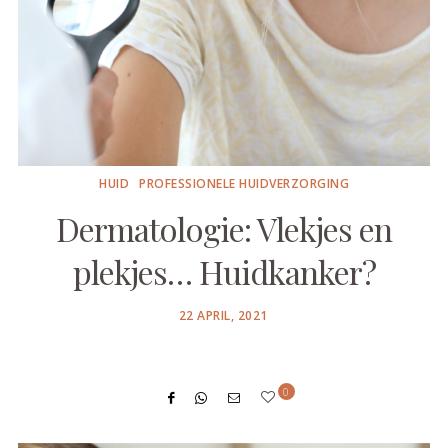
HUID
PROFESSIONELE HUIDVERZORGING
Dermatologie: Vlekjes en
plekjes… Huidkanker?
POSTED
22 APRIL, 2021
ON
0