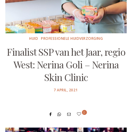
HUID
PROFESSIONELE HUIDVERZORGING
Finalist SSP van het Jaar, regio
West: Nerina Goli – Nerina
Skin Clinic
POSTED
7 APRIL, 2021
ON
0