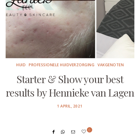
HUID
PROFESSIONELE HUIDVERZORGING
VAKGENOTEN
Starter & Show your best
results by Hennieke van Lagen
POSTED
1 APRIL, 2021
ON
0