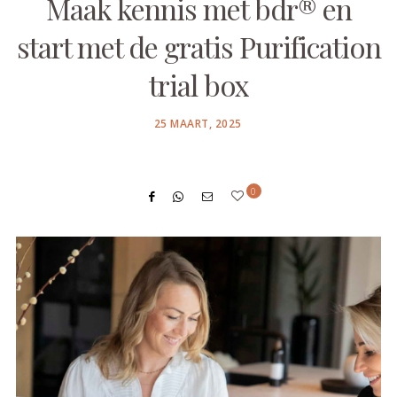
Maak kennis met bdr® en
start met de gratis Purification
trial box
POSTED
25 MAART, 2025
ON
0