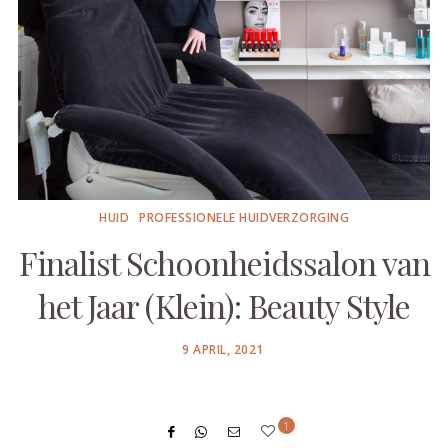
HUID
PROFESSIONELE HUIDVERZORGING
Finalist Schoonheidssalon van
het Jaar (Klein): Beauty Style
POSTED
9 APRIL, 2021
ON
1