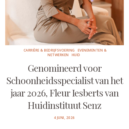
CARRIÈRE & BEDRIJFSVOERING
EVENEMENTEN &
NETWERKEN
HUID
Genomineerd voor
Schoonheidsspecialist van het
jaar 2026, Fleur Iesberts van
Huidinstituut Senz
POSTED
4 JUNI, 2026
ON