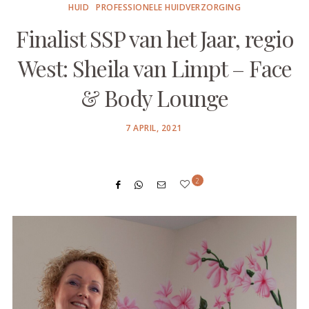
HUID
PROFESSIONELE HUIDVERZORGING
Finalist SSP van het Jaar, regio
West: Sheila van Limpt – Face
& Body Lounge
POSTED
7 APRIL, 2021
ON
2