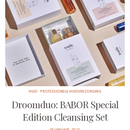
HUID
PROFESSIONELE HUIDVERZORGING
Droomduo: BABOR Special
Edition Cleansing Set
POSTED
19 JANUARI, 2022