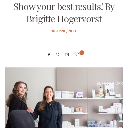
Show your best results! By
Brigitte Hogervorst
POSTED
16 APRIL, 2021
ON
0