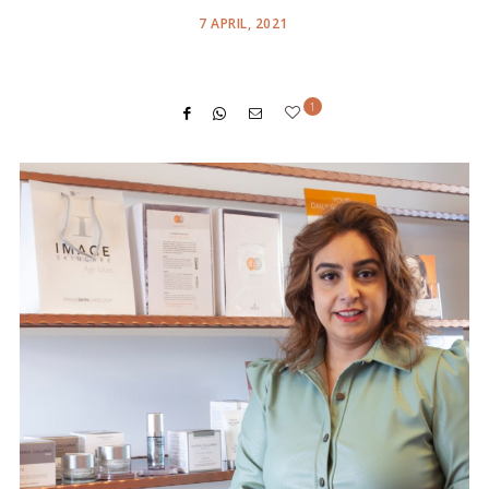
POSTED
7 APRIL, 2021
ON
1