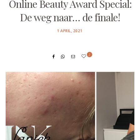
Online Beauty Award Special:
De weg naar… de finale!
POSTED
1 APRIL, 2021
ON
2