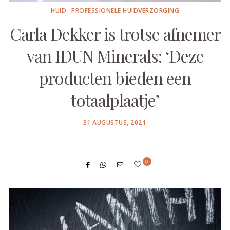
HUID
PROFESSIONELE HUIDVERZORGING
Carla Dekker is trotse afnemer
van IDUN Minerals: ‘Deze
producten bieden een
totaalplaatje’
POSTED
31 AUGUSTUS, 2021
ON
0