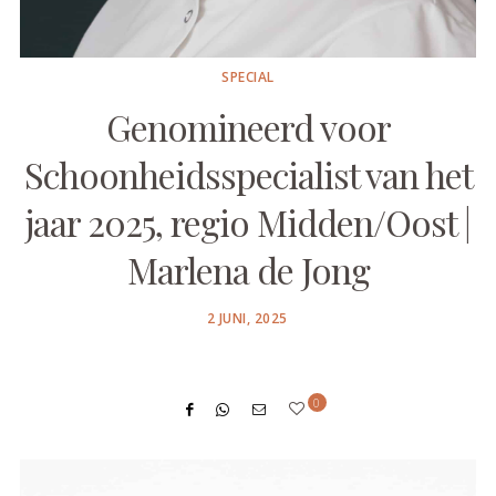
SPECIAL
Genomineerd voor
Schoonheidsspecialist van het
jaar 2025, regio Midden/Oost |
Marlena de Jong
POSTED
2 JUNI, 2025
ON
0