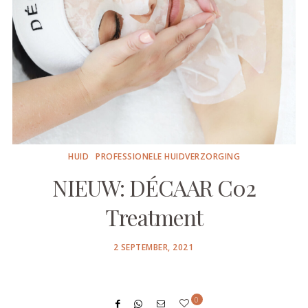
HUID
PROFESSIONELE HUIDVERZORGING
NIEUW: DÉCAAR C02
Treatment
POSTED
2 SEPTEMBER, 2021
ON
0