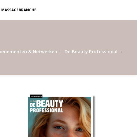
N MASSAGEBRANCHE.
venementen & Netwerken
De Beauty Professional