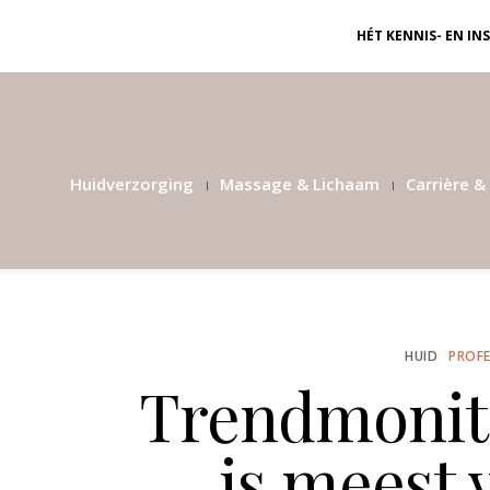
HÉT KENNIS- EN I
Huidverzorging
Massage & Lichaam
Carrière & 
HUID
PROFE
Trendmonit
is meest