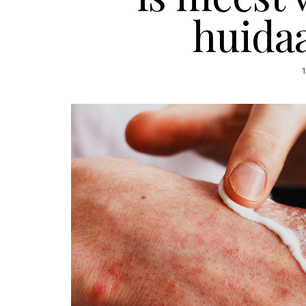
huida
1