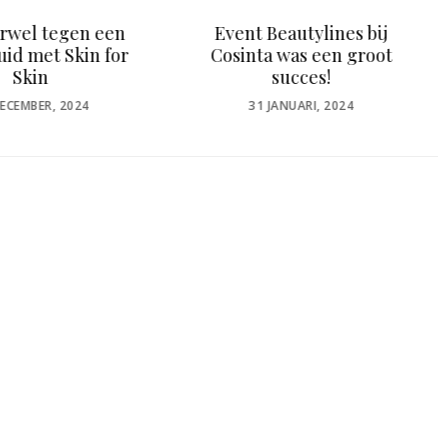
t Beautylines bij
Ontdek de magie van
nta was een groot
Spijsverteringsenzyme
succes!
n voor een Stralende
Huid!
POSTED
31 JANUARI, 2024
ON
POSTED
13 DECEMBER, 2023
ON