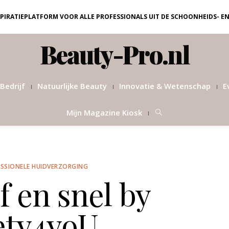
NSPIRATIEPLATFORM VOOR ALLE PROFESSIONALS UIT DE SCHOONHEIDS- E
Beauty-Pro.nl
Bedrijf
Natuurlijke Beauty
Innovatie & Wetenschap
E
Mijn Magazine Kiosk
SSIONELE HUIDVERZORGING
f en snel by
ety4yoU