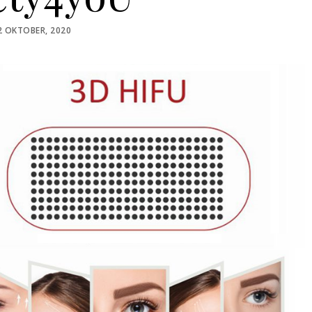
OSTED
2 OKTOBER, 2020
N