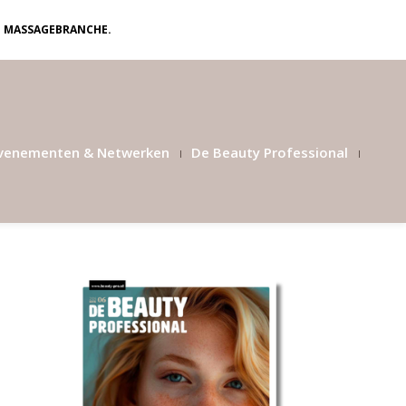
N MASSAGEBRANCHE.
venementen & Netwerken
De Beauty Professional