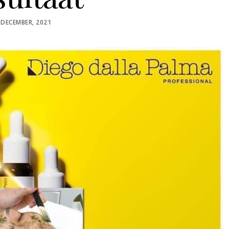
OSTED
 DECEMBER, 2021
N