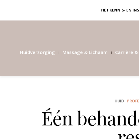
HÉT KENNIS- EN I
Huidverzorging
Massage & Lichaam
Carrière & 
HUID
PROFE
Één behande
re