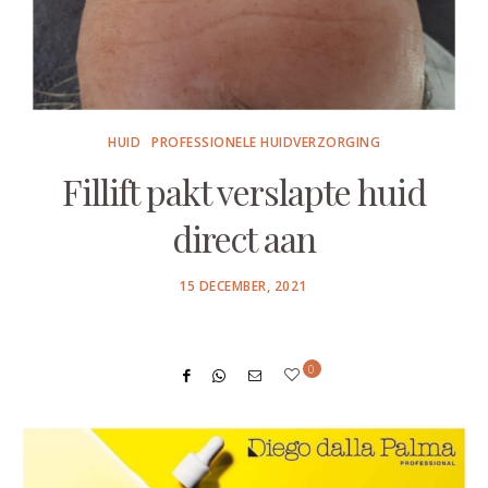
HUID
PROFESSIONELE HUIDVERZORGING
Fillift pakt verslapte huid
direct aan
POSTED
15 DECEMBER, 2021
ON
0