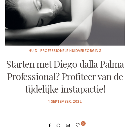
HUID
PROFESSIONELE HUIDVERZORGING
Starten met Diego dalla Palma
Professional? Profiteer van de
tijdelijke instapactie!
POSTED
1 SEPTEMBER, 2022
ON
0