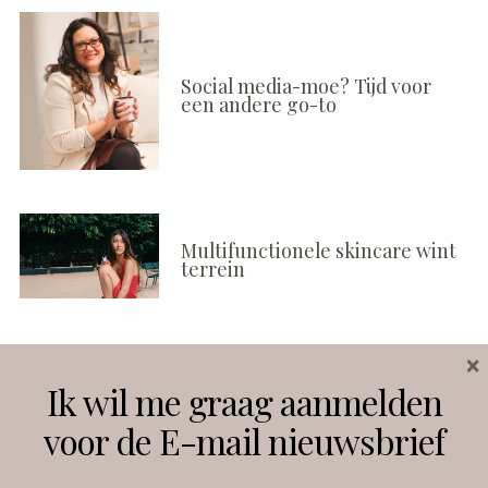
Social media-moe? Tijd voor
een andere go-to
Multifunctionele skincare wint
terrein
×
Volg ons
Ik wil me graag aanmelden
voor de E-mail nieuwsbrief
Instagram
Facebook