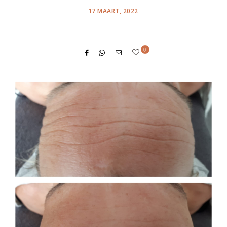
POSTED
17 MAART, 2022
ON
0