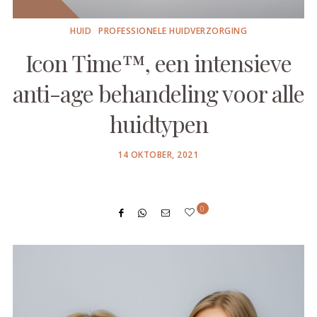
HUID
PROFESSIONELE HUIDVERZORGING
Icon Time™, een intensieve
anti-age behandeling voor alle
huidtypen
POSTED
14 OKTOBER, 2021
ON
0