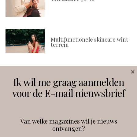
Multifunctionele skincare wint
terrein
×
Volg ons
Ik wil me graag aanmelden
voor de E-mail nieuwsbrief
Instagram
Facebook
Van welke magazines wil je nieuws
ontvangen?
@
debeautyprofessional