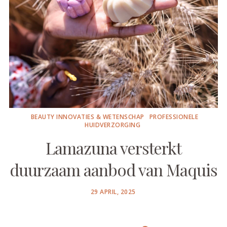
BEAUTY INNOVATIES & WETENSCHAP
PROFESSIONELE
HUIDVERZORGING
Lamazuna versterkt
duurzaam aanbod van Maquis
POSTED
29 APRIL, 2025
ON