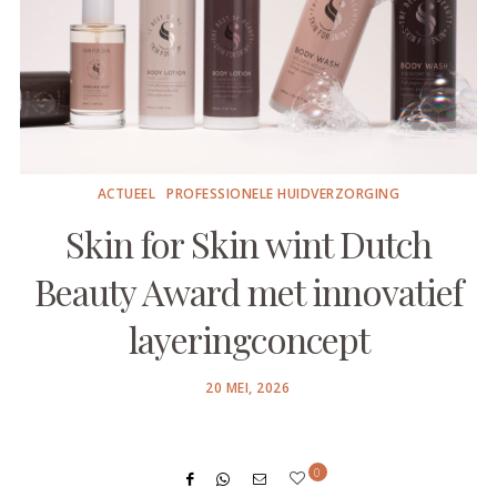
ACTUEEL
PROFESSIONELE HUIDVERZORGING
Skin for Skin wint Dutch
Beauty Award met innovatief
layeringconcept
POSTED
20 MEI, 2026
ON
0