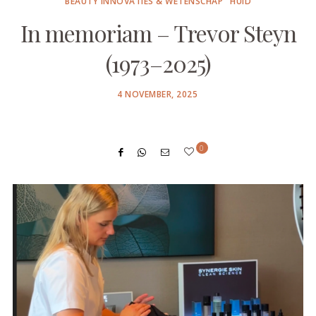
BEAUTY INNOVATIES & WETENSCHAP
HUID
In memoriam – Trevor Steyn
(1973–2025)
POSTED
4 NOVEMBER, 2025
ON
0