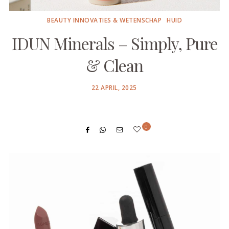
BEAUTY INNOVATIES & WETENSCHAP
HUID
IDUN Minerals – Simply, Pure
& Clean
POSTED
22 APRIL, 2025
ON
0