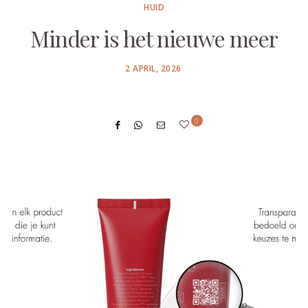
HUID
Minder is het nieuwe meer
POSTED
2 APRIL, 2026
ON
0