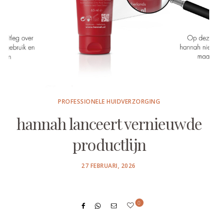
PROFESSIONELE HUIDVERZORGING
hannah lanceert vernieuwde
productlijn
POSTED
27 FEBRUARI, 2026
ON
0