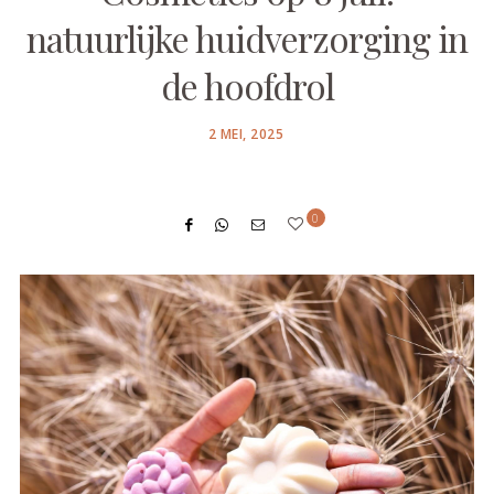
natuurlijke huidverzorging in
de hoofdrol
POSTED
2 MEI, 2025
ON
0