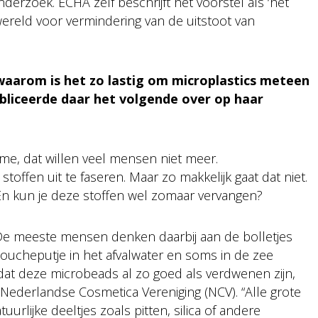
derzoek. ECHA zelf beschrijft het voorstel als ‘het
 wereld voor vermindering van de uitstoot van
n waarom is het zo lastig om microplastics meteen
bliceerde daar het volgende over op haar
rème, dat willen veel mensen niet meer.
ffen uit te faseren. Maar zo makkelijk gaat dat niet.
En kun je deze stoffen wel zomaar vervangen?
De meeste mensen denken daarbij aan de bolletjes
t doucheputje in het afvalwater en soms in de zee
dat deze microbeads al zo goed als verdwenen zijn,
 Nederlandse Cosmetica Vereniging (NCV). “Alle grote
rlijke deeltjes zoals pitten, silica of andere