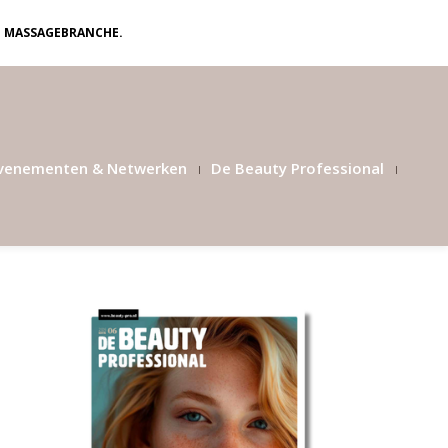
N MASSAGEBRANCHE.
venementen & Netwerken
De Beauty Professional