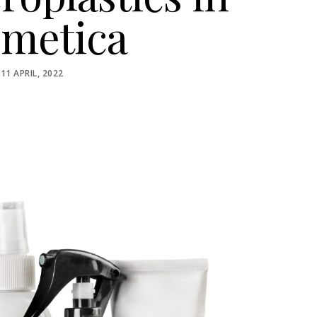
smetica
POSTED
11 APRIL, 2022
ON