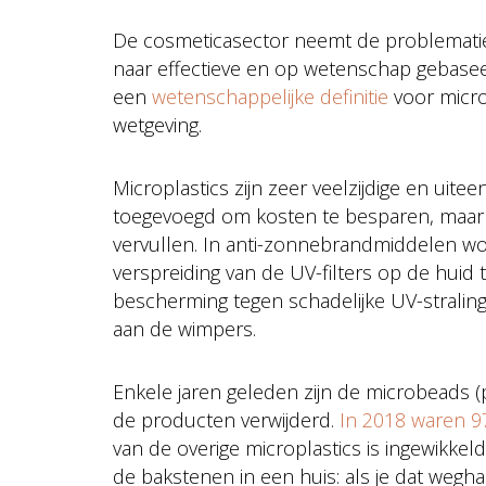
De cosmeticasector neemt de problematiek v
naar effectieve en op wetenschap gebase
een
wetenschappelijke definitie
voor micro
wetgeving.
Microplastics zijn zeer veelzijdige en uit
toegevoegd om kosten te besparen, maar 
vervullen. In anti-zonnebrandmiddelen w
verspreiding van de UV-filters op de huid 
bescherming tegen schadelijke UV-stralin
aan de wimpers.
Enkele jaren geleden zijn de microbeads (pla
de producten verwijderd.
In 2018 waren 9
van de overige microplastics is ingewikkel
de bakstenen in een huis: als je dat weghaa