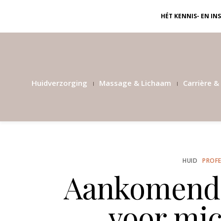
HÉT KENNIS- EN I
Huidverzorging
Massage & Lichaam
Carrière & 
HUID
PROFE
Aankomende
voor mic