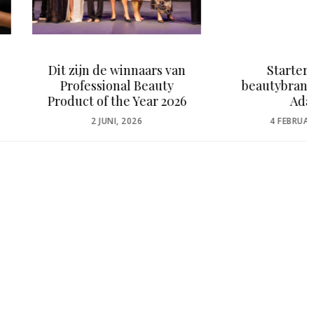
jn de winnaars van
Starters in de
fessional Beauty
beautybranche: Juulke
t of the Year 2026
Adam
POSTED
POSTED
2 JUNI, 2026
4 FEBRUARI, 2021
ON
ON