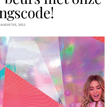
ingscode!
STED
 AUGUSTUS, 2022
N