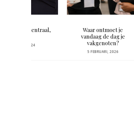
ntraal,
Waar ontmoet je
Dit zi
vandaag de dag je
Pro
vakgenoten?
Produc
POSTED
5 FEBRUARI, 2026
ON