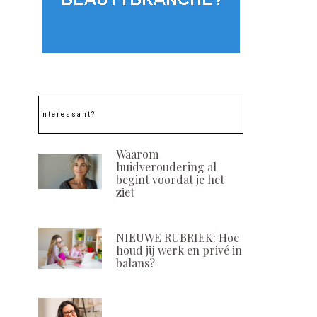
Rust bewaren in de
Save the date! 8
hectiek: tips voor
maart 202
planning en zelfzorg
POSTED
9 SEPTEMBER, 
Interessant?
ON
POSTED
28 OKTOBER, 2025
ON
Waarom
huidveroudering al
begint voordat je het
ziet
NIEUWE RUBRIEK: Hoe
houd jij werk en privé in
balans?