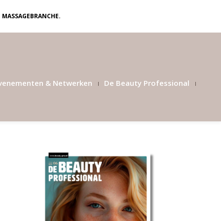
N MASSAGEBRANCHE.
venementen & Netwerken
De Beauty Professional