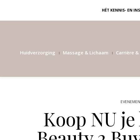
HÉT KENNIS- EN I
Huidverzorging
Massage & Lichaam
Carrière & 
EVENEMEN
Koop NU je 
Beauty 2 Bu