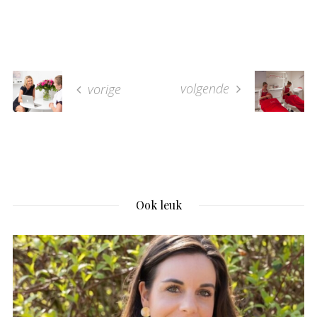
volgende
vorige
Ook leuk