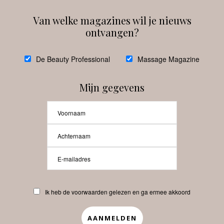
Van welke magazines wil je nieuws
ontvangen?
@
debeautyprofessional
De Beauty Professional
Massage Magazine
Mijn gegevens
Laat meer posts zien
Beauty-Pro.nl
Ik heb de voorwaarden gelezen en ga ermee akkoord
Vacatures
Abonneren
Contact
Privacyverklaring
APP