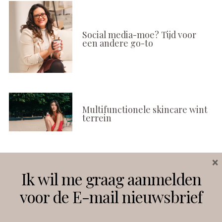
Social media-moe? Tijd voor
een andere go-to
Multifunctionele skincare wint
terrein
×
Volg ons
Ik wil me graag aanmelden
voor de E-mail nieuwsbrief
Instagram
Facebook