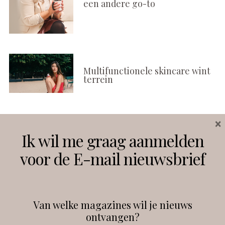
een andere go-to
Multifunctionele skincare wint
terrein
×
Volg ons
Ik wil me graag aanmelden
voor de E-mail nieuwsbrief
Instagram
Facebook
Van welke magazines wil je nieuws
ontvangen?
@
debeautyprofessional