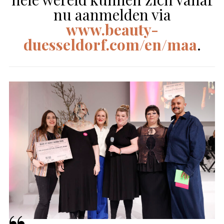
nu aanmelden via
www.beauty-
duesseldorf.com/en/maa
.