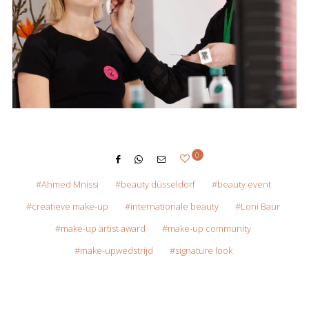
0
Ahmed Mnissi
beauty düsseldorf
beauty event
creatieve make-up
internationale beauty
Loni Baur
make-up artist award
make-up community
make-upwedstrijd
signature look