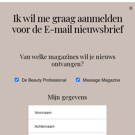
×
Volg ons
Ik wil me graag aanmelden
voor de E-mail nieuwsbrief
Instagram
Facebook
Van welke magazines wil je nieuws
ontvangen?
@
debeautyprofessional
De Beauty Professional
Massage Magazine
Mijn gegevens
Laat meer posts zien