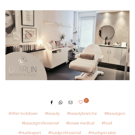
0
After lockdown
beauty
beautybranche
Beautypro
beautyprofessional
bowie medical
huid
Huidexpert
huidprofessional
Huidspecialist