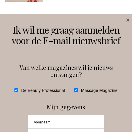
×
Volg ons
Ik wil me graag aanmelden
voor de E-mail nieuwsbrief
Instagram
Facebook
Van welke magazines wil je nieuws
ontvangen?
@
debeautyprofessional
De Beauty Professional
Massage Magazine
Mijn gegevens