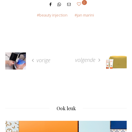
0
beauty injection
jan marini
volgende
vorige
Ook leuk