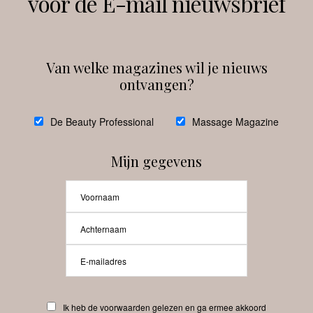
voor de E-mail nieuwsbrief
Instagram
Facebook
Van welke magazines wil je nieuws
ontvangen?
@
debeautyprofessional
De Beauty Professional
Massage Magazine
Mijn gegevens
Laat meer posts zien
Beauty-Pro.nl
Ik heb de voorwaarden gelezen en ga ermee akkoord