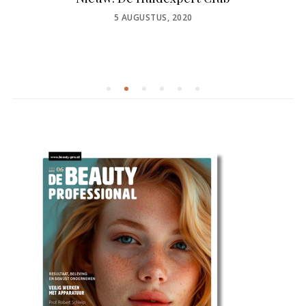
POSTED
5 AUGUSTUS, 2020
ON