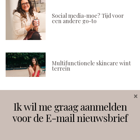
Social media-moe? Tijd voor
een andere go-to
Multifunctionele skincare wint
terrein
×
Volg ons
Ik wil me graag aanmelden
voor de E-mail nieuwsbrief
Instagram
Facebook