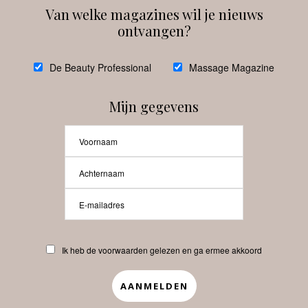
Van welke magazines wil je nieuws
ontvangen?
@
debeautyprofessional
De Beauty Professional
Massage Magazine
Mijn gegevens
Laat meer posts zien
Beauty-Pro.nl
Ik heb de voorwaarden gelezen en ga ermee akkoord
Vacatures
Abonneren
Contact
Privacyverklaring
APP
Copyrights © 2025 Beauty Pro. All Rights Reserved.