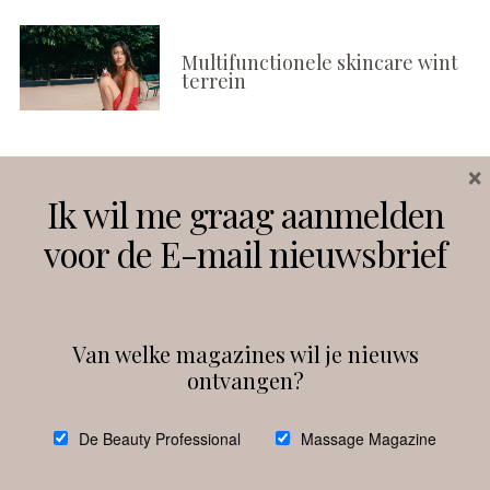
Multifunctionele skincare wint
terrein
×
Volg ons
Ik wil me graag aanmelden
voor de E-mail nieuwsbrief
Instagram
Facebook
Van welke magazines wil je nieuws
ontvangen?
@
debeautyprofessional
De Beauty Professional
Massage Magazine