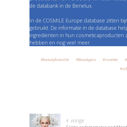
de databank in de Benelux.
In de COSMILE Europe database zitten bij
gebruikt. De informatie in de database h
ingrediënten in hun cosmeticaproducten 
hebben en nog veel meer.
beautybranche
Beautypro
cosmile
sc
vorige