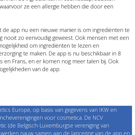
f waarvoor ze een allergie hebben die door een
et de app nu een nieuwe manier is om ingrediënten te
nog nooit zo eenvoudig geweest. Ook mensen met een
 mogelijkheid om ingrediënten te lezen en
rzorging te maken. De app is nu beschikbaar in 8
s en Frans, en er komen nog meer talen bij. Ook
ogelijkheden van de app.
metics Europe, op basis van gegevens van IKW en
ancheverenigingen voor cosmetica. De NCV
tic (de Belgisch-Luxemburgse vereniging van
 werken nauw samen aan de lancering van de app en