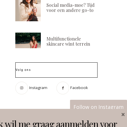
Social media-moe? Tijd
voor een andere go-to
Nieuw! hannah
Microplastic
Multifunctionele
Stressless Massage
Cosmetica: een 
skincare wint terrein
race?
POSTED
24 JULI, 2025
ON
POSTED
29 OKTOBER, 2
ON
Volg ons
Instagram
Facebook
Follow on Instagram
×
k wil me graag aanmelden voor