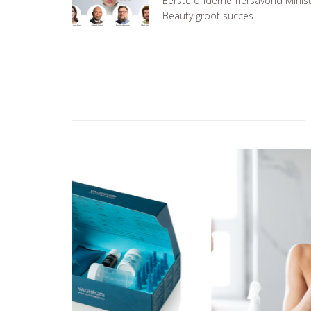
Eerste ondernemersavond Minist
Beauty groot succes