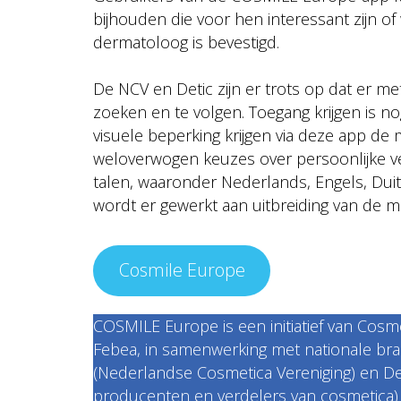
bijhouden die voor hen interessant zijn o
dermatoloog is bevestigd.
De NCV en Detic zijn er trots op dat er m
zoeken en te volgen. Toegang krijgen is 
visuele beperking krijgen via deze app de
weloverwogen keuzes over persoonlijke ve
talen, waaronder Nederlands, Engels, Duit
wordt er gewerkt aan uitbreiding van de m
Cosmile Europe
COSMILE Europe is een initiatief van Cos
Febea, in samenwerking met nationale br
(Nederlandse Cosmetica Vereniging) en De
producenten en verdelers van cosmetica)