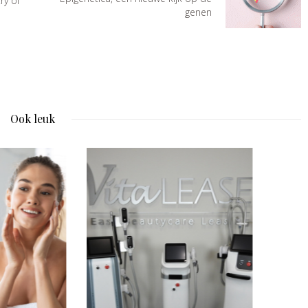
ry of
genen
Ook leuk