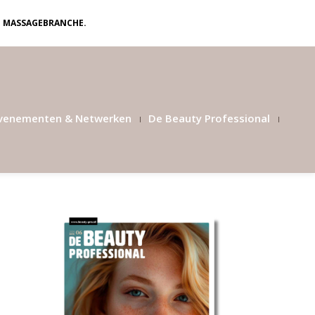
N MASSAGEBRANCHE.
venementen & Netwerken
De Beauty Professional