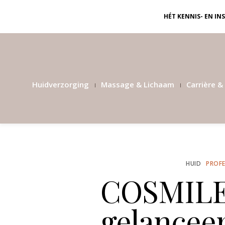
HÉT KENNIS- EN I
Huidverzorging
Massage & Lichaam
Carrière & 
HUID
PROFE
COSMILE
gelancee