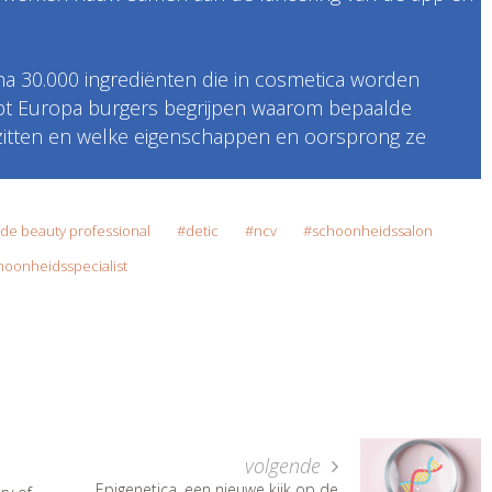
na 30.000 ingrediënten die in cosmetica worden
elpt Europa burgers begrijpen waarom bepaalde
zitten en welke eigenschappen en oorsprong ze
de beauty professional
detic
ncv
schoonheidssalon
hoonheidsspecialist
volgende
Epigenetica, een nieuwe kijk op de