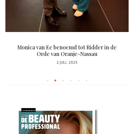
Monica van Ee benoemd tot Ridder in de
Orde van Oranje-Nassau
POSTED
2 JULI, 2025
ON