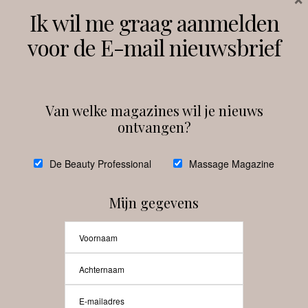
Volg ons
Ik wil me graag aanmelden
voor de E-mail nieuwsbrief
Instagram
Facebook
Van welke magazines wil je nieuws
ontvangen?
@
debeautyprofessional
De Beauty Professional
Massage Magazine
Mijn gegevens
Laat meer posts zien