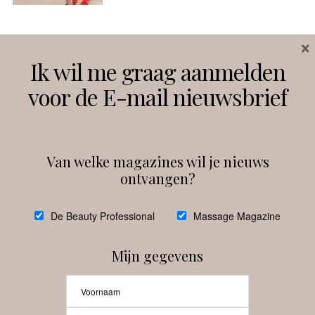
×
Volg ons
Ik wil me graag aanmelden
voor de E-mail nieuwsbrief
Instagram
Facebook
Van welke magazines wil je nieuws
ontvangen?
@
debeautyprofessional
De Beauty Professional
Massage Magazine
Mijn gegevens