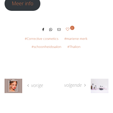
Meer info
0
Corrective cosmetics
mariene merk
schoonheidssalon
Thalion
volgende
vorige