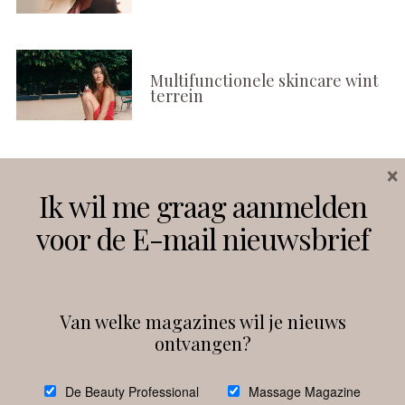
Multifunctionele skincare wint
terrein
×
Volg ons
Ik wil me graag aanmelden
voor de E-mail nieuwsbrief
Instagram
Facebook
Van welke magazines wil je nieuws
ontvangen?
@
debeautyprofessional
De Beauty Professional
Massage Magazine