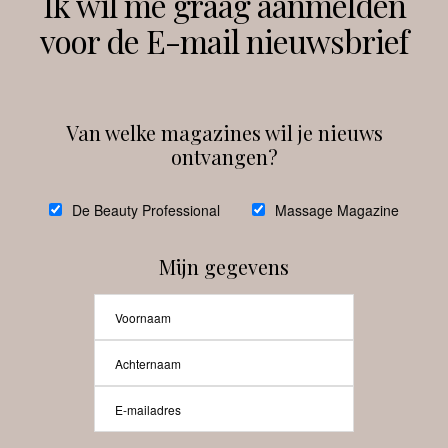
Ik wil me graag aanmelden
voor de E-mail nieuwsbrief
Instagram
Facebook
Van welke magazines wil je nieuws
ontvangen?
@
debeautyprofessional
De Beauty Professional
Massage Magazine
Mijn gegevens
Laat meer posts zien
Beauty-Pro.nl