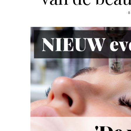
P
8
O