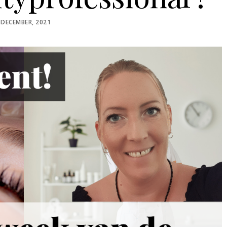
OSTED
 DECEMBER, 2021
N