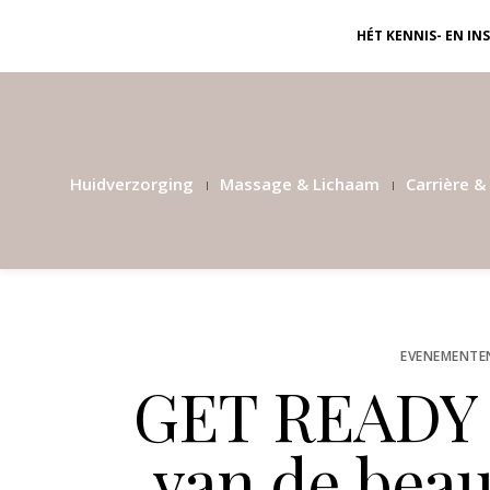
HÉT KENNIS- EN I
Huidverzorging
Massage & Lichaam
Carrière & 
EVENEMENTE
GET READY 
van de beau