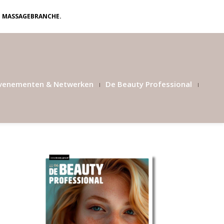
N MASSAGEBRANCHE.
venementen & Netwerken
De Beauty Professional