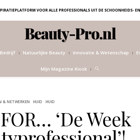
NSPIRATIEPLATFORM VOOR ALLE PROFESSIONALS UIT DE SCHOONHEIDS- E
Beauty-Pro.nl
Bedrijf
Natuurlijke Beauty
Innovatie & Wetenschap
E
Mijn Magazine Kiosk
N & NETWERKEN
HUID
HUID
FOR… ‘De Week
typrofessional’!