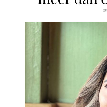
PO
28
O