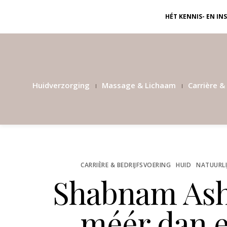
HÉT KENNIS- EN I
Huidverzorging
Massage & Lichaam
Carrière & 
CARRIÈRE & BEDRIJFSVOERING
HUID
NATUURLI
Shabnam Ash
méér dan e