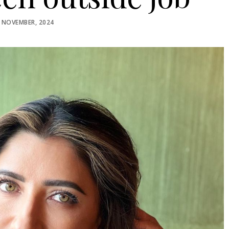
STED
 NOVEMBER, 2024
N