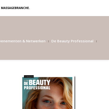
N MASSAGEBRANCHE.
venementen & Netwerken
De Beauty Professional