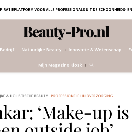
NSPIRATIEPLATFORM VOOR ALLE PROFESSIONALS UIT DE SCHOONHEIDS- E
Beauty-Pro.nl
Bedrijf
Natuurlijke Beauty
Innovatie & Wetenschap
E
Mijn Magazine Kiosk
JKE & HOLISTISCHE BEAUTY
PROFESSIONELE HUIDVERZORGING
kar: ‘Make-up is
en outside job’