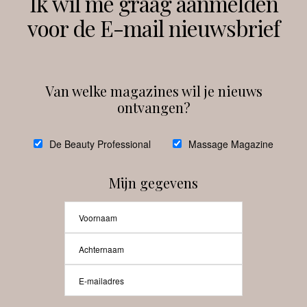
Ik wil me graag aanmelden
voor de E-mail nieuwsbrief
Instagram
Facebook
Van welke magazines wil je nieuws
ontvangen?
@
debeautyprofessional
De Beauty Professional
Massage Magazine
Mijn gegevens
Laat meer posts zien
Beauty-Pro.nl