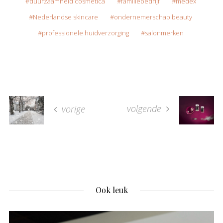
duurzaamheid cosmetica
familiebedrijf
medex
Nederlandse skincare
ondernemerschap beauty
professionele huidverzorging
salonmerken
volgende
vorige
Ook leuk