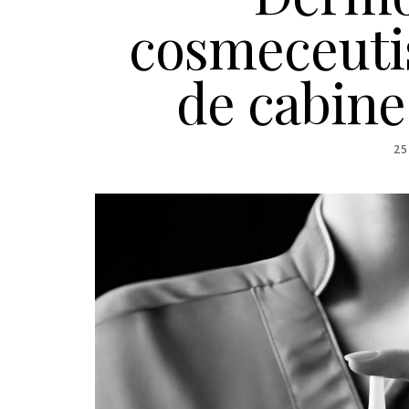
cosmeceutis
de cabine
PO
25
O