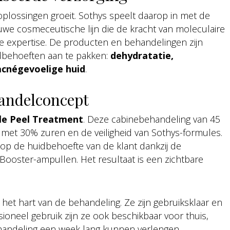
oplossingen groeit. Sothys speelt daarop in met de
uwe cosmeceutische lijn die de kracht van moleculaire
 expertise. De producten en behandelingen zijn
dbehoeften aan te pakken:
dehydratatie,
acnégevoelige huid
.
handelconcept
le Peel Treatment
. Deze cabinebehandeling van 45
met 30% zuren en de veiligheid van Sothys-formules.
op de huidbehoefte van de klant dankzij de
Booster-ampullen. Het resultaat is een zichtbare
.
t hart van de behandeling. Ze zijn gebruiksklaar en
sioneel gebruik zijn ze ook beschikbaar voor thuis,
handeling een week lang kunnen verlengen.