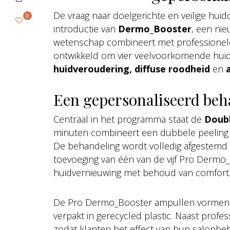
De vraag naar doelgerichte en veilige huid
0
introductie van
Dermo_Booster
, een nie
wetenschap combineert met professionele
ontwikkeld om vier veelvoorkomende hui
huidveroudering, diffuse roodheid
en
Een gepersonaliseerd be
Centraal in het programma staat de
Doub
minuten combineert een dubbele peeling 
De behandeling wordt volledig afgestemd 
toevoeging van één van de vijf Pro Dermo_
huidvernieuwing met behoud van comfort
De Pro Dermo_Booster ampullen vormen he
verpakt in gerecycled plastic. Naast profes
zodat klanten het effect van hun salonbe