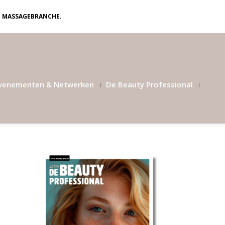
N MASSAGEBRANCHE.
venementen & Netwerken
De Beauty Professional