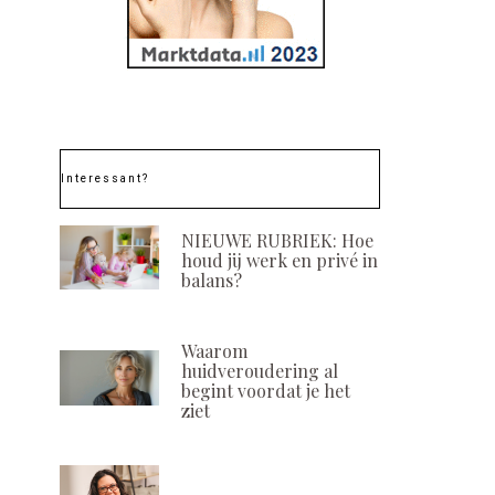
Interessant?
NIEUWE RUBRIEK: Hoe
houd jij werk en privé in
balans?
Waarom
huidveroudering al
begint voordat je het
ziet