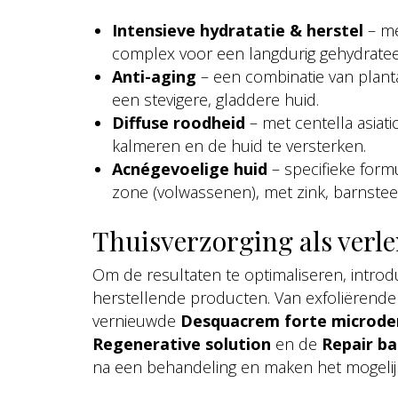
Intensieve hydratatie & herstel
– me
complex voor een langdurig gehydratee
Anti-aging
– een combinatie van plant
een stevigere, gladdere huid.
Diffuse roodheid
– met centella asiat
kalmeren en de huid te versterken.
Acnégevoelige huid
– specifieke form
zone (volwassenen), met zink, barnstee
Thuisverzorging als verl
Om de resultaten te optimaliseren, intro
herstellende producten. Van exfoliërende 
vernieuwde
Desquacrem forte microde
Regenerative solution
en de
Repair b
na een behandeling en maken het mogelijk