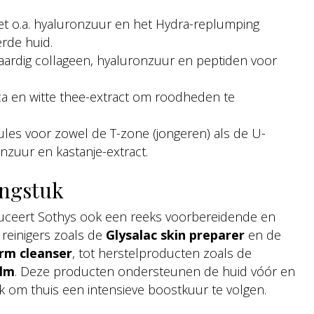
t o.a. hyaluronzuur en het Hydra-replumping
rde huid.
aardig collageen, hyaluronzuur en peptiden voor
ica en witte thee-extract om roodheden te
ules voor zowel de T-zone (jongeren) als de U-
nzuur en kastanje-extract.
engstuk
duceert Sothys ook een reeks voorbereidende en
reinigers zoals de
Glysalac skin preparer
en de
rm cleanser
, tot herstelproducten zoals de
alm
. Deze producten ondersteunen de huid vóór en
 om thuis een intensieve boostkuur te volgen.