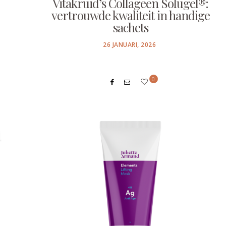
Vitakruid’s Collageen Solugel®:
vertrouwde kwaliteit in handige
sachets
POSTED
26 JANUARI, 2026
ON
0