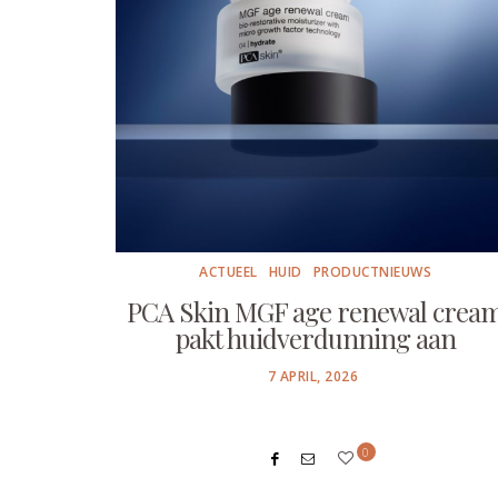
ACTUEEL
HUID
PRODUCTNIEUWS
PCA Skin MGF age renewal crea
pakt huidverdunning aan
POSTED
7 APRIL, 2026
ON
0