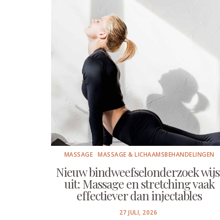
MASSAGE
MASSAGE & LICHAAMSBEHANDELINGEN
Nieuw bindweefselonderzoek wijs
uit: Massage en stretching vaak
effectiever dan injectables
POSTED
27 JULI, 2026
ON