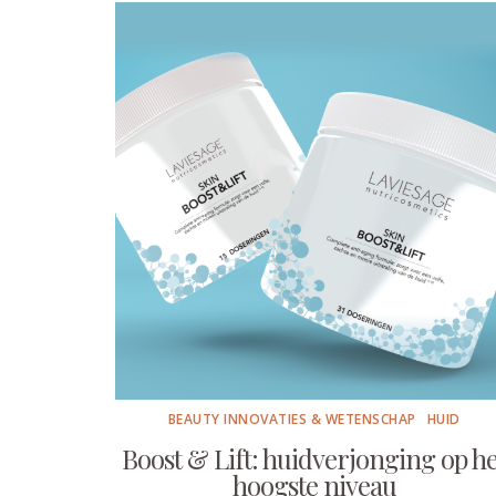
BEAUTY INNOVATIES & WETENSCHAP
HUID
Boost & Lift: huidverjonging op he
hoogste niveau