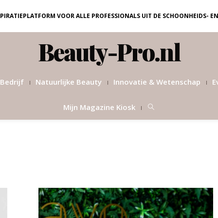
NSPIRATIEPLATFORM VOOR ALLE PROFESSIONALS UIT DE SCHOONHEIDS- E
Beauty-Pro.nl
Bedrijf
Natuurlijke Beauty
Innovatie & Wetenschap
E
Mijn Magazine Kiosk