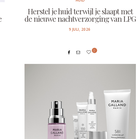
HUID
Herstel je huid terwijl je slaapt met
e
de nieuwe nachtverzorging van LPG
POSTED
9 JULI, 2026
ON
0