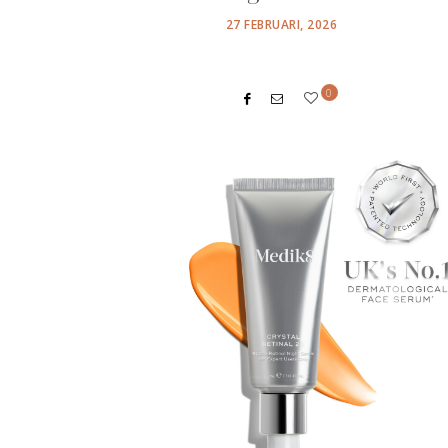
POSTED
27 FEBRUARI, 2026
ON
0