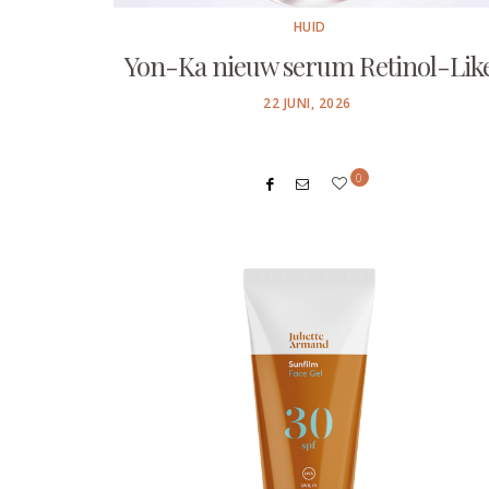
HUID
Yon-Ka nieuw serum Retinol-Lik
POSTED
22 JUNI, 2026
ON
0