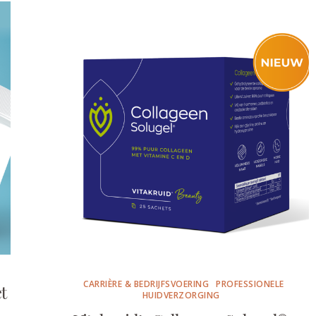
CARRIÈRE & BEDRIJFSVOERING
PROFESSIONELE
t
HUIDVERZORGING