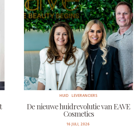
HUID
LEVERANCIERS
t
De nieuwe huidrevolutie van EAVE
Cosmetics
POSTED
16 JULI, 2026
ON