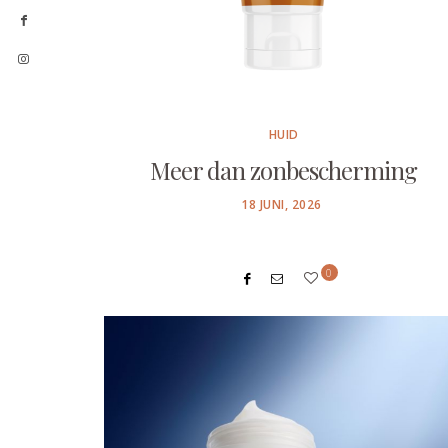
HUID
Meer dan zonbescherming
POSTED
18 JUNI, 2026
ON
0