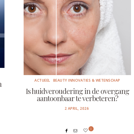
ACTUEEL
BEAUTY INNOVATIES & WETENSCHAP
m
Is huidveroudering in de overgang
aantoonbaar te verbeteren?
POSTED
2 APRIL, 2026
ON
0