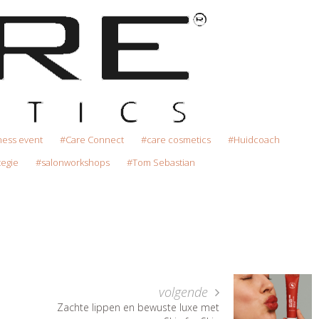
ness event
Care Connect
care cosmetics
Huidcoach
tegie
salonworkshops
Tom Sebastian
volgende
Zachte lippen en bewuste luxe met