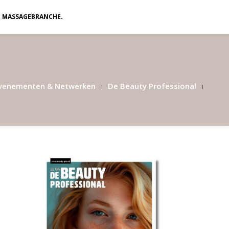
N MASSAGEBRANCHE.
venementen & Netwerken
De Beauty Professional