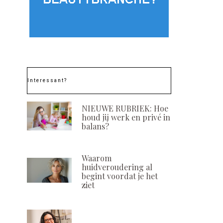
Show your best results!
Show your best 
Het resultaat van Dian
Het resultaa
de Jong
Angenieta M
Interessant?
POSTED
POSTED
10 DECEMBER, 2020
19 MAART, 20
ON
ON
NIEUWE RUBRIEK: Hoe
houd jij werk en privé in
balans?
Waarom
huidveroudering al
begint voordat je het
ziet