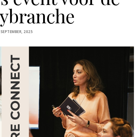
tybranche
STED
 SEPTEMBER, 2025
N