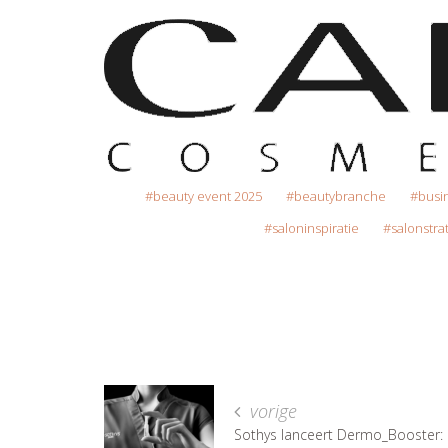
beauty event 2025
beautybranche
busi
saloninspiratie
salonstra
vorige
Sothys lanceert Dermo_Booster: