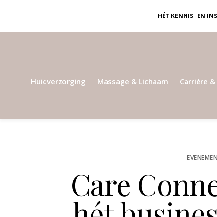
HÉT KENNIS- EN I
Huidverzorging
Massage & Lichaam
Carrière & 
EVENEMEN
Care Conne
hét busines