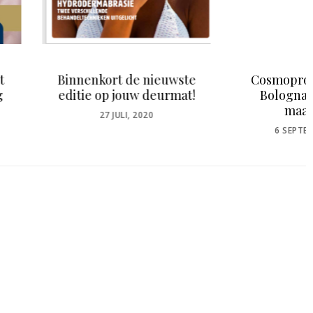
nkort de nieuwste
Cosmoprof Worldwide
e op jouw deurmat!
Bologna – 10 t/m 14
maart 2022
POSTED
27 JULI, 2020
ON
POSTED
6 SEPTEMBER, 2021
ON