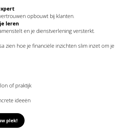
expert
n vertrouwen opbouwt bij klanten.
e leren
menstelt en je dienstverlening versterkt.
a zien hoe je financiële inzichten slim inzet om je
lon of praktijk
ncrete ideeën
uw plek!