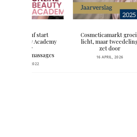
tart
Cosmeticamarkt groeit
Binne
cademy
licht, maar tweedeling
editi
zet door
sages
POSTED
16 APRIL, 2026
ON