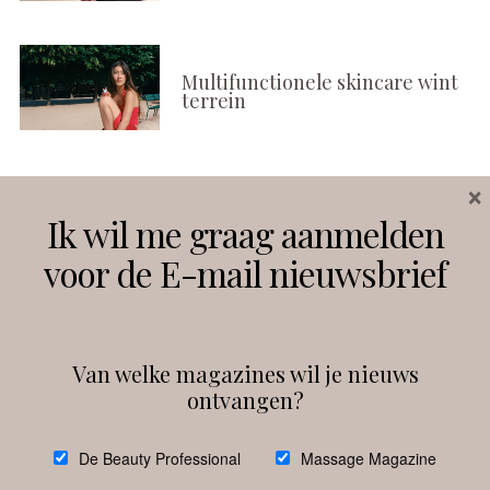
Multifunctionele skincare wint
terrein
×
Volg ons
Ik wil me graag aanmelden
voor de E-mail nieuwsbrief
Instagram
Facebook
Van welke magazines wil je nieuws
ontvangen?
@
debeautyprofessional
De Beauty Professional
Massage Magazine