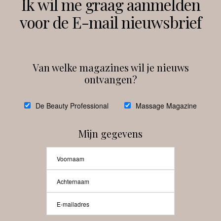
Ik wil me graag aanmelden
voor de E-mail nieuwsbrief
Instagram
Facebook
Van welke magazines wil je nieuws
ontvangen?
@
debeautyprofessional
De Beauty Professional
Massage Magazine
Mijn gegevens
Laat meer posts zien
Beauty-Pro.nl