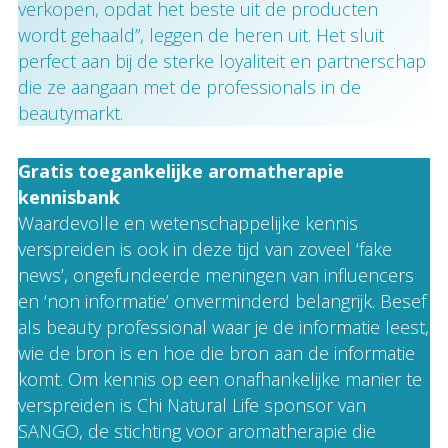
verkopen, opdat het beste uit de producten
wordt gehaald”, leggen de heren uit. Het sluit
perfect aan bij de sterke loyaliteit en partnerschap
die ze aangaan met de professionals in de
beautymarkt.
Gratis toegankelijke aromatherapie
kennisbank
Waardevolle en wetenschappelijke kennis
verspreiden is ook in deze tijd van zoveel ‘fake
news’, ongefundeerde meningen van influencers
en ‘non informatie’ onverminderd belangrijk. Besef
als beauty professional waar je de informatie leest,
wie de bron is en hoe die bron aan de informatie
komt. Om kennis op een onafhankelijke manier te
verspreiden is Chi Natural Life sponsor van
SANGO, de stichting voor aromatherapie die