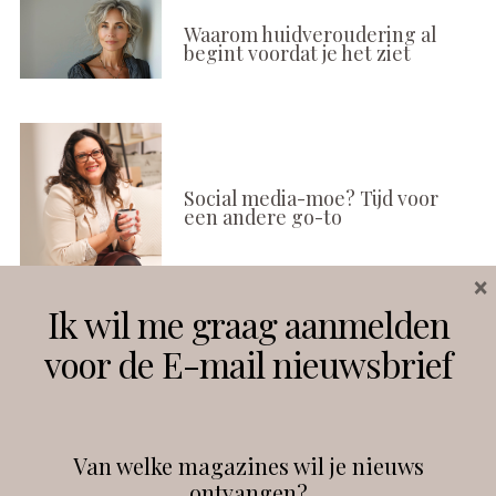
Waarom huidveroudering al
begint voordat je het ziet
Social media-moe? Tijd voor
een andere go-to
×
Ik wil me graag aanmelden
voor de E-mail nieuwsbrief
Multifunctionele skincare wint
terrein
Van welke magazines wil je nieuws
ontvangen?