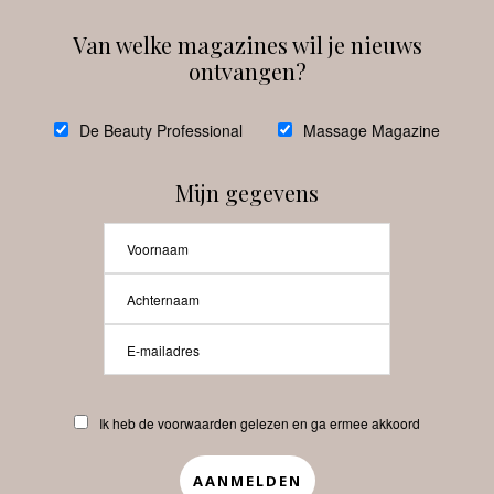
Van welke magazines wil je nieuws
ontvangen?
@
debeautyprofessional
De Beauty Professional
Massage Magazine
Mijn gegevens
Laat meer posts zien
Beauty-Pro.nl
Ik heb de voorwaarden gelezen en ga ermee akkoord
Vacatures
Abonneren
Contact
Privacyverklaring
APP