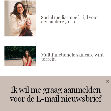
Social media-moe? Tijd voor
een andere go-to
Multifunctionele skincare wint
terrein
×
Volg ons
Ik wil me graag aanmelden
voor de E-mail nieuwsbrief
Instagram
Facebook