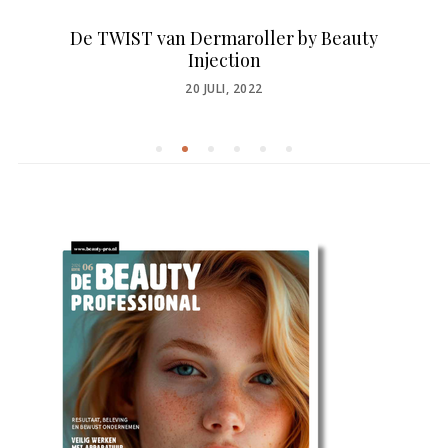
De TWIST van Dermaroller by Beauty
Injection
POSTED
20 JULI, 2022
ON