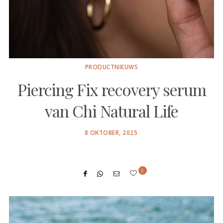
PRODUCTNIEUWS
Piercing Fix recovery serum
van Chi Natural Life
POSTED
8 OKTOBER, 2025
ON
0