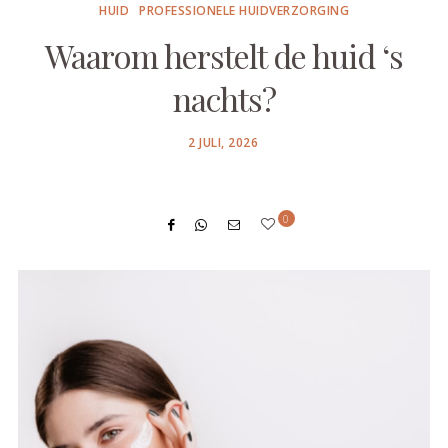
HUID
PROFESSIONELE HUIDVERZORGING
Waarom herstelt de huid ‘s
nachts?
POSTED
2 JULI, 2026
ON
0