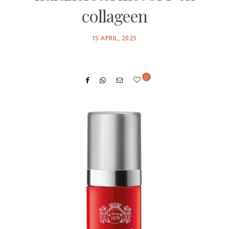
collageen
POSTED
15 APRIL, 2025
ON
0