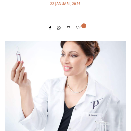
POSTED
22 JANUARI, 2026
ON
0