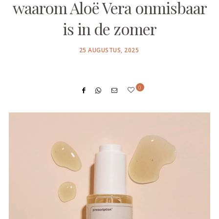
waarom Aloë Vera onmisbaar
is in de zomer
POSTED
25 AUGUSTUS, 2025
ON
0