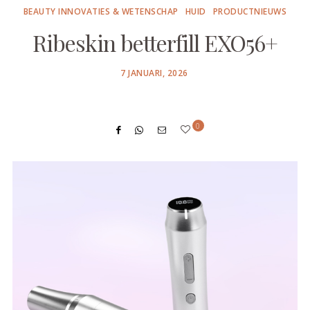
BEAUTY INNOVATIES & WETENSCHAP
HUID
PRODUCTNIEUWS
Ribeskin betterfill EXO56+
POSTED
7 JANUARI, 2026
ON
0