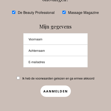
De Beauty Professional
Massage Magazine
Mijn gegevens
BEAUTY INNOVATIES &
WETENSCHAP
BUSINESS
HUID
PROFESSIONELE
HUIDVERZORGING
De kracht van het kleine
glazen flesje!
Ik heb de voorwaarden gelezen en ga ermee akkoord
POSTED
21 JANUARI, 2025
ON
0