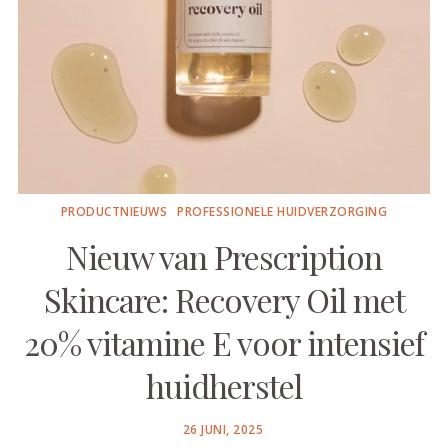
PRODUCTNIEUWS
PROFESSIONELE HUIDVERZORGING
Nieuw van Prescription
Skincare: Recovery Oil met
20% vitamine E voor intensief
huidherstel
POSTED
26 JUNI, 2025
ON