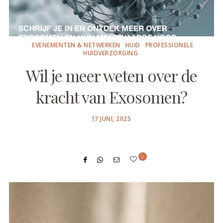
EVENEMENTEN & NETWERKEN
HUID
PROFESSIONELE
HUIDVERZORGING
Wil je meer weten over de
kracht van Exosomen?
POSTED
17 JUNI, 2025
ON
0