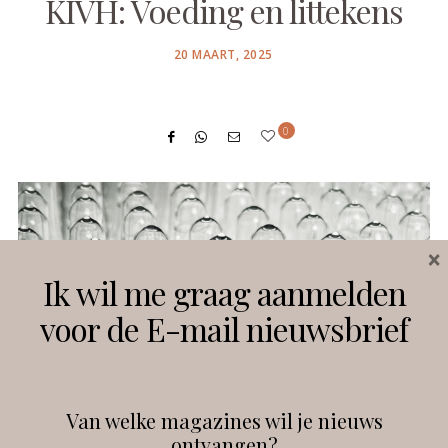
KIVH: Voeding en littekens
POSTED
20 MAART, 2025
ON
0
×
Ik wil me graag aanmelden
voor de E-mail nieuwsbrief
Van welke magazines wil je nieuws
ontvangen?