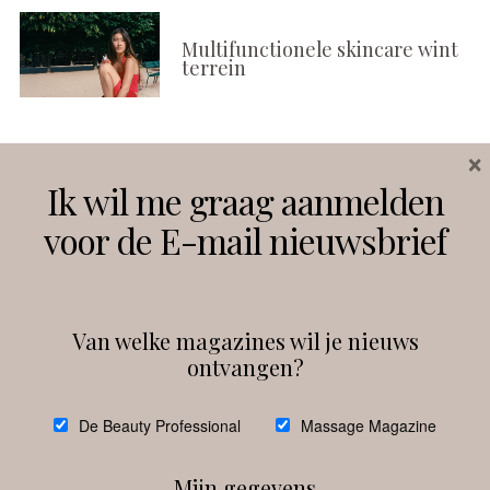
Multifunctionele skincare wint
terrein
×
Volg ons
Ik wil me graag aanmelden
voor de E-mail nieuwsbrief
Instagram
Facebook
Van welke magazines wil je nieuws
ontvangen?
@
debeautyprofessional
De Beauty Professional
Massage Magazine
Mijn gegevens