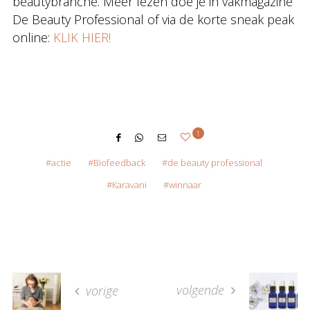
beautybranche. Meer lezen doe je in vakmagazine
De Beauty Professional of via de korte sneak peak
online:
KLIK HIER!
1
actie
Biofeedback
de beauty professional
Karavani
winnaar
volgende
vorige