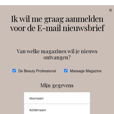
×
Volg ons
Ik wil me graag aanmelden
voor de E-mail nieuwsbrief
Instagram
Facebook
Van welke magazines wil je nieuws
ontvangen?
@
debeautyprofessional
De Beauty Professional
Massage Magazine
Mijn gegevens
Laat meer posts zien