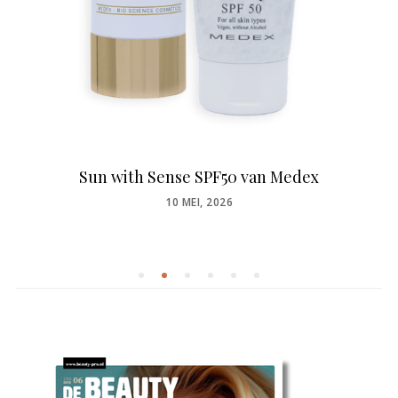
Sun with Sense SPF50 van Medex
POSTED
10 MEI, 2026
ON