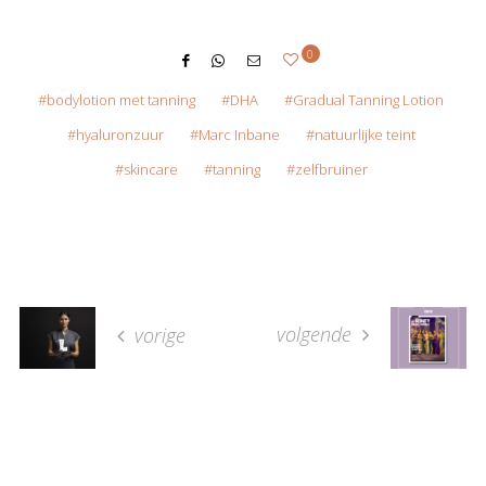
0
bodylotion met tanning
DHA
Gradual Tanning Lotion
hyaluronzuur
Marc Inbane
natuurlijke teint
skincare
tanning
zelfbruiner
volgende
vorige