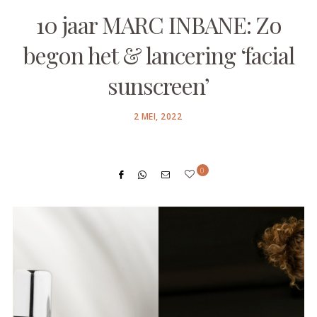
10 jaar MARC INBANE: Zo
begon het & lancering ‘facial
sunscreen’
POSTED
2 MEI, 2022
ON
0