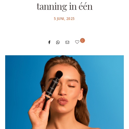
tanning in één
POSTED
5 JUNI, 2025
ON
0