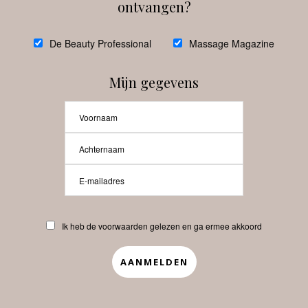
ontvangen?
@
debeautyprofessional
De Beauty Professional
Massage Magazine
Mijn gegevens
Laat meer posts zien
Beauty-Pro.nl
Ik heb de voorwaarden gelezen en ga ermee akkoord
Vacatures
Abonneren
Contact
Privacyverklaring
APP
Copyrights © 2025 Beauty Pro. All Rights Reserved.