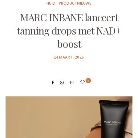
HUID
PRODUCTNIEUWS
MARC INBANE lanceert
tanning drops met NAD+
boost
POSTED
24 MAART, 2026
ON
0