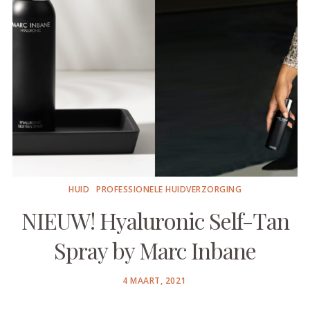
HUID
PROFESSIONELE HUIDVERZORGING
NIEUW! Hyaluronic Self-Tan
Spray by Marc Inbane
POSTED
4 MAART, 2021
ON