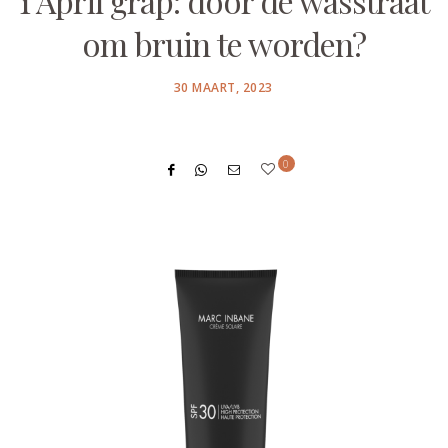
1 April grap: door de wasstraat
om bruin te worden?
POSTED
30 MAART, 2023
ON
0