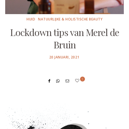
HUID
NATUURLIJKE & HOLISTISCHE BEAUTY
Lockdown tips van Merel de
Bruin
POSTED
20 JANUARI, 2021
ON
1