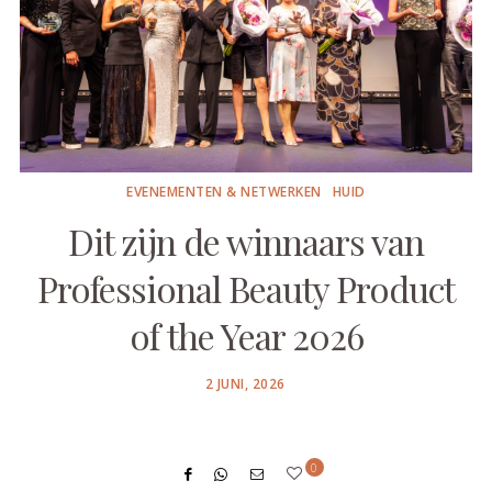
EVENEMENTEN & NETWERKEN
HUID
Dit zijn de winnaars van
Professional Beauty Product
of the Year 2026
POSTED
2 JUNI, 2026
ON
0