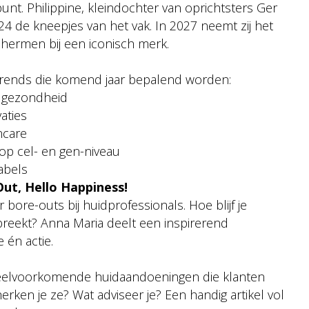
unt. Philippine, kleindochter van oprichtsters Ger
4 de kneepjes van het vak. In 2027 neemt zij het
chermen bij een iconisch merk.
jf trends die komend jaar bepalend worden:
idgezondheid
aties
ncare
op cel- en gen-niveau
abels
ut, Hello Happiness!
bore-outs bij huidprofessionals. Hoe blijf je
reekt? Anna Maria deelt een inspirerend
 én actie.
eelvoorkomende huidaandoeningen die klanten
en je ze? Wat adviseer je? Een handig artikel vol