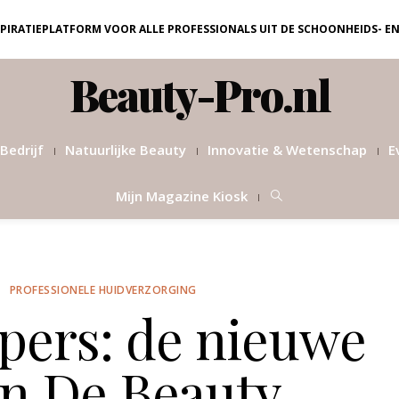
NSPIRATIEPLATFORM VOOR ALLE PROFESSIONALS UIT DE SCHOONHEIDS- E
Beauty-Pro.nl
Bedrijf
Natuurlijke Beauty
Innovatie & Wetenschap
E
Mijn Magazine Kiosk
E
PROFESSIONELE HUIDVERZORGING
 pers: de nieuwe
an De Beauty