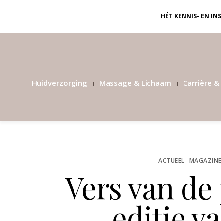
HÉT KENNIS- EN I
Huidverzorging
Massage & Lichaam
Carrière & 
ACTUEEL
MAGAZIN
Vers van de
editie v