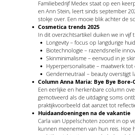
Familiebedrijf Medex staat op een keerp
en Ann Stein, leert sinds september 202
stokje over. Een mooie blik achter de s
Cosmetica trends 2025
In dit overzichtsartikel duiken we in vi
Longevity – focus op langdurige hu
Biotechnologie – razendsnelle innov
Skinminimalisme – eenvoud in je ski
Hyperpersonalisatie – maatwerk tot 
Genderneutraal – beauty overstijgt l
Column Anna Maria: Bye Bye Bore-O
Een eerlijke en herkenbare column over 
gemotiveerd als de uitdaging soms ontb
praktijkvoorbeeld dat aanzet tot reflectie
Huidaandoeningen na de vakantie
Carla van Uppelschoten zoomt in op v
kunnen meenemen van hun reis. Hoe herk