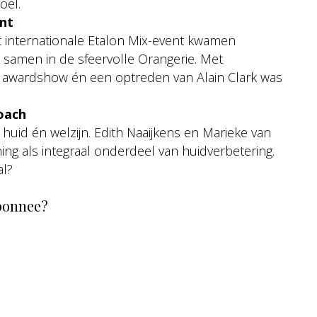
oel.
nt
t internationale Etalon Mix-event kwamen
d samen in de sfeervolle Orangerie. Met
n awardshow én een optreden van Alain Clark was
oach
huid én welzijn. Edith Naaijkens en Marieke van
ng als integraal onderdeel van huidverbetering.
al?
bonnee?