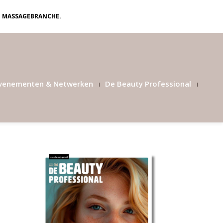
N MASSAGEBRANCHE.
venementen & Netwerken
De Beauty Professional