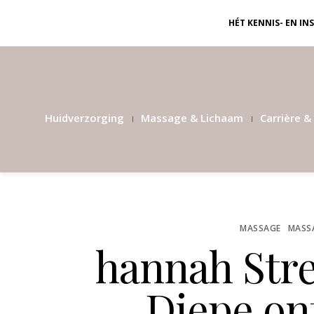
HÉT KENNIS- EN I
Huidverzorging
Massage & Lichaam
Carrière & 
MASSAGE
MASS
hannah Stre
Diepe on