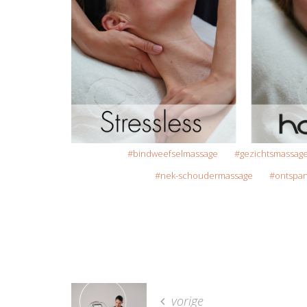
bindweefselmassage
gezichtsmassag
nek-schoudermassage
ontspa
vorige