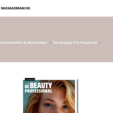
N MASSAGEBRANCHE.
venementen & Netwerken
De Beauty Professional