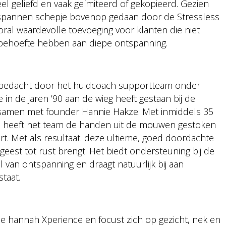
l geliefd en vaak geïmiteerd of gekopieerd. Gezien
ntspannen schepje bovenop gedaan door de Stressless
ral waardevolle toevoeging voor klanten die niet
 behoefte hebben aan diepe ontspanning.
 bedacht door het huidcoach supportteam onder
 in de jaren ’90 aan de wieg heeft gestaan bij de
samen met founder Hannie Hakze. Met inmiddels 35
nah, heeft het team de handen uit de mouwen gestoken
art. Met als resultaat: deze ultieme, goed doordachte
eest tot rust brengt. Het biedt ondersteuning bij de
l van ontspanning en draagt natuurlijk bij aan
taat.
e hannah Xperience en focust zich op gezicht, nek en