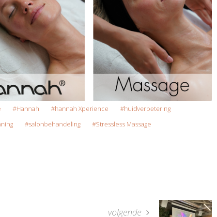
e
Hannah
hannah Xperience
huidverbetering
nning
salonbehandeling
Stressless Massage
volgende