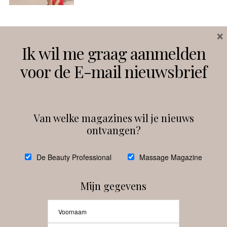
×
Volg ons
Ik wil me graag aanmelden
voor de E-mail nieuwsbrief
Instagram
Facebook
Van welke magazines wil je nieuws
ontvangen?
@
debeautyprofessional
De Beauty Professional
Massage Magazine
Mijn gegevens