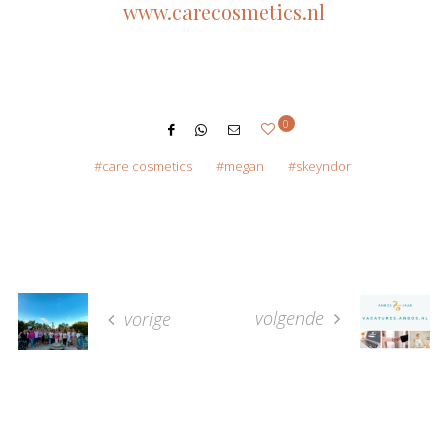
www.carecosmetics.nl
0
care cosmetics
megan
skeyndor
volgende
vorige