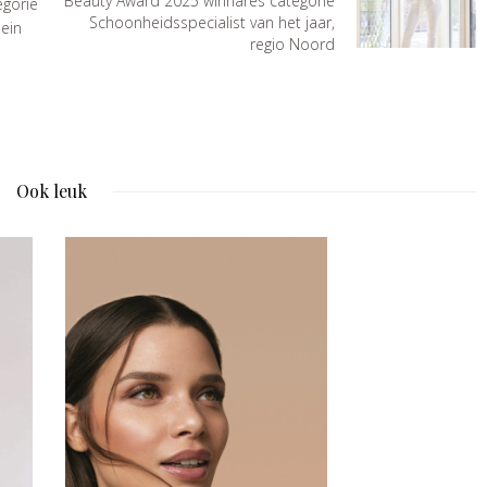
Beauty Award 2025 winnares categorie
egorie
Schoonheidsspecialist van het jaar,
lein
regio Noord
Ook leuk