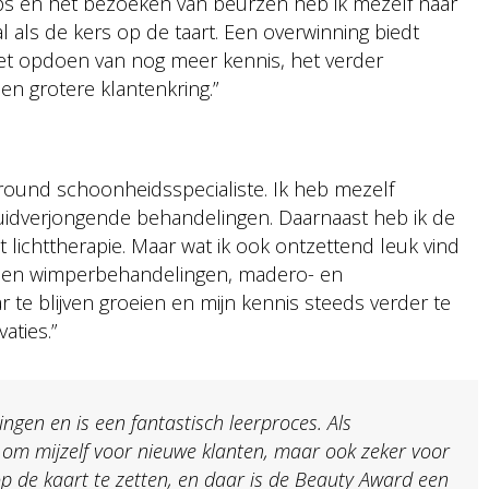
s en het bezoeken van beurzen heb ik mezelf naar
l als de kers op de taart. Een overwinning biedt
et opdoen van nog meer kennis, het verder
en grotere klantenkring.”
allround schoonheidsspecialiste. Ik heb mezelf
uidverjongende behandelingen. Daarnaast heb ik de
lichttherapie. Maar wat ik ook ontzettend leuk vind
- en wimperbehandelingen, madero- en
 te blijven groeien en mijn kennis steeds verder te
aties.”
ngen en is een fantastisch leerproces. Als
k om mijzelf voor nieuwe klanten, maar ook zeker voor
p de kaart te zetten, en daar is de Beauty Award een