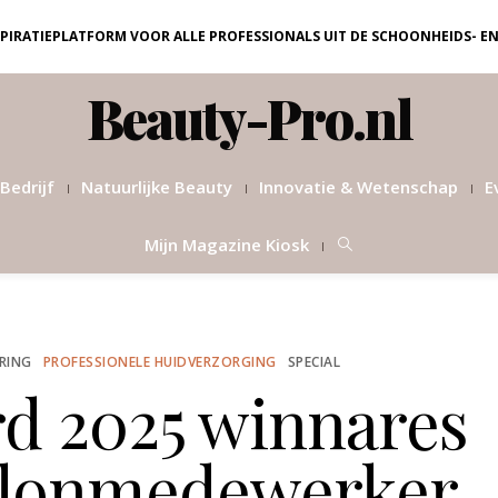
NSPIRATIEPLATFORM VOOR ALLE PROFESSIONALS UIT DE SCHOONHEIDS- E
Beauty-Pro.nl
Bedrijf
Natuurlijke Beauty
Innovatie & Wetenschap
E
Mijn Magazine Kiosk
ERING
PROFESSIONELE HUIDVERZORGING
SPECIAL
d 2025 winnares
salonmedewerker