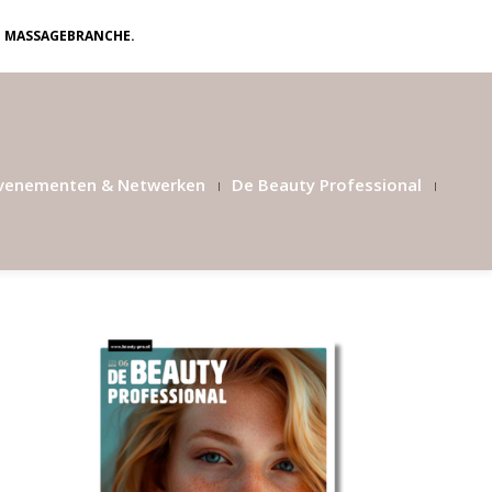
N MASSAGEBRANCHE.
venementen & Netwerken
De Beauty Professional