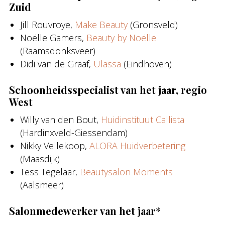
Zuid
Jill Rouvroye,
Make Beauty
(Gronsveld)
Noëlle Gamers,
Beauty by Noëlle
(Raamsdonksveer)
Didi van de Graaf,
Ulassa
(Eindhoven)
Schoonheidsspecialist van het jaar, regio
West
Willy van den Bout,
Huidinstituut Callista
(Hardinxveld-Giessendam)
Nikky Vellekoop,
ALORA Huidverbetering
(Maasdijk)
Tess Tegelaar,
Beautysalon Moments
(Aalsmeer)
Salonmedewerker van het jaar
*