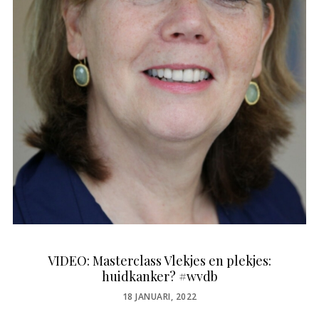
VIDEO: Masterclass Vlekjes en plekjes:
huidkanker? #wvdb
POSTED
18 JANUARI, 2022
ON