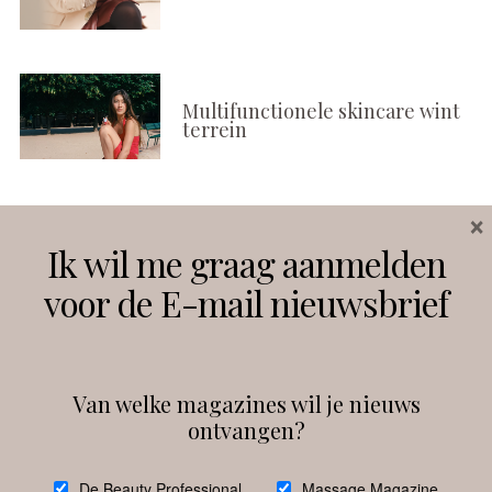
Multifunctionele skincare wint
terrein
×
Volg ons
Ik wil me graag aanmelden
voor de E-mail nieuwsbrief
Instagram
Facebook
Van welke magazines wil je nieuws
ontvangen?
@
debeautyprofessional
De Beauty Professional
Massage Magazine