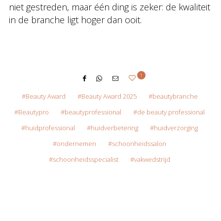
niet gestreden, maar één ding is zeker: de kwaliteit
in de branche ligt hoger dan ooit.
1
Beauty Award
Beauty Award 2025
beautybranche
Beautypro
beautyprofessional
de beauty professional
huidprofessional
huidverbetering
huidverzorging
ondernemen
schoonheidssalon
schoonheidsspecialist
vakwedstrijd