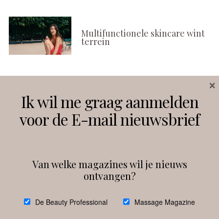
Multifunctionele skincare wint
terrein
×
Volg ons
Ik wil me graag aanmelden
voor de E-mail nieuwsbrief
Instagram
Facebook
Van welke magazines wil je nieuws
ontvangen?
@
debeautyprofessional
De Beauty Professional
Massage Magazine