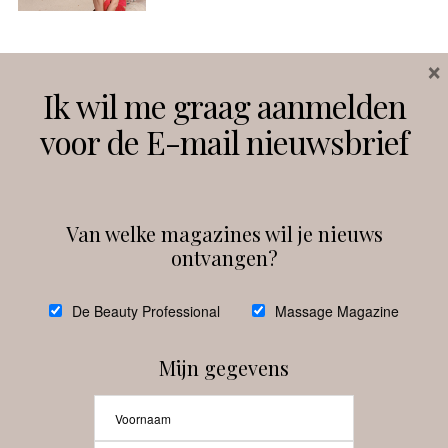
×
Volg ons
Ik wil me graag aanmelden
voor de E-mail nieuwsbrief
Instagram
Facebook
Van welke magazines wil je nieuws
ontvangen?
@
debeautyprofessional
De Beauty Professional
Massage Magazine
Mijn gegevens