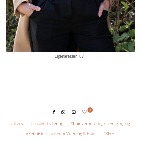
Eigenaressen KIVH
0
fillers
huidverbetering
huidverbetering en verzorging
Kennisinstituut voor Voeding & Huid
KIVH