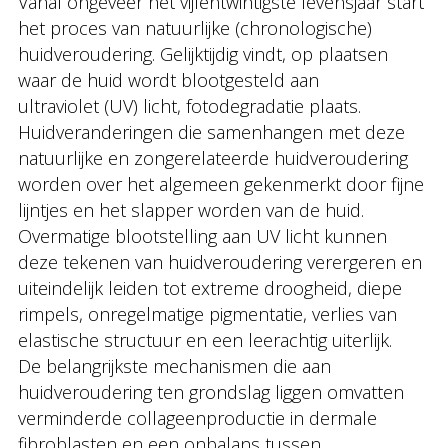
Vanaf ongeveer het vijfentwintigste levensjaar start
het proces van natuurlijke (chronologische)
huidveroudering. Gelijktijdig vindt, op plaatsen
waar de huid wordt blootgesteld aan
ultraviolet (UV) licht, fotodegradatie plaats.
Huidveranderingen die samenhangen met deze
natuurlijke en zongerelateerde huidveroudering
worden over het algemeen gekenmerkt door fijne
lijntjes en het slapper worden van de huid.
Overmatige blootstelling aan UV licht kunnen
deze tekenen van huidveroudering verergeren en
uiteindelijk leiden tot extreme droogheid, diepe
rimpels, onregelmatige pigmentatie, verlies van
elastische structuur en een leerachtig uiterlijk.
De belangrijkste mechanismen die aan
huidveroudering ten grondslag liggen omvatten
verminderde collageenproductie in dermale
fibroblasten en een onbalans tussen