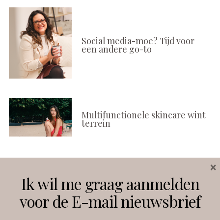
Social media-moe? Tijd voor
een andere go-to
Multifunctionele skincare wint
terrein
×
Volg ons
Ik wil me graag aanmelden
voor de E-mail nieuwsbrief
Instagram
Facebook